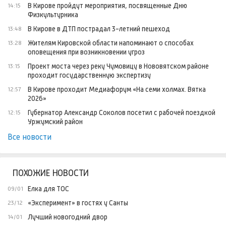
В Кирове пройдут мероприятия, посвященные Дню
14:15
Физкультурника
В Кирове в ДТП пострадал 3-летний пешеход
13:48
Жителям Кировской области напоминают о способах
13:28
оповещения при возникновении угроз
Проект моста через реку Чумовицу в Нововятском районе
13:15
проходит государственную экспертизу
В Кирове проходит Медиафорум «На семи холмах. Вятка
12:57
2026»
Губернатор Александр Соколов посетил с рабочей поездкой
12:15
Уржумский район
Все новости
ПОХОЖИЕ НОВОСТИ
Елка для ТОС
09/01
«Эксперимент» в гостях у Санты
23/12
Лучший новогодний двор
14/01