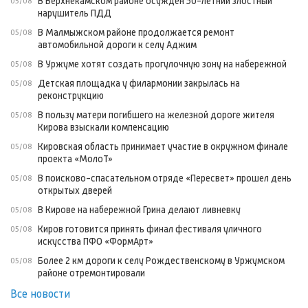
В Верхнекамском районе осуждён 50-летний злостный
05/08
нарушитель ПДД
В Малмыжском районе продолжается ремонт
05/08
автомобильной дороги к селу Аджим
В Уржуме хотят создать прогулочную зону на набережной
05/08
Детская площадка у филармонии закрылась на
05/08
реконструкцию
В пользу матери погибшего на железной дороге жителя
05/08
Кирова взыскали компенсацию
Кировская область принимает участие в окружном финале
05/08
проекта «МолоТ»
В поисково-спасательном отряде «Пересвет» прошел день
05/08
открытых дверей
В Кирове на набережной Грина делают ливневку
05/08
Киров готовится принять финал фестиваля уличного
05/08
искусства ПФО «ФормАрт»
Более 2 км дороги к селу Рождественскому в Уржумском
05/08
районе отремонтировали
Все новости