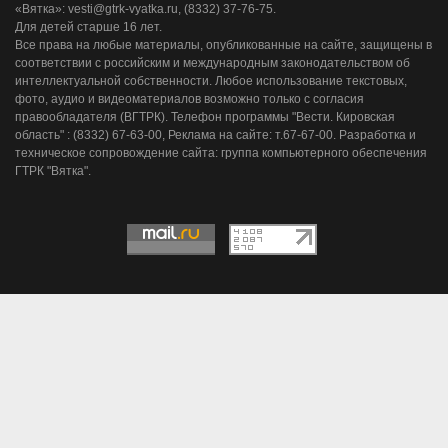
«Вятка»: vesti@gtrk-vyatka.ru, (8332) 37-76-75.
Для детей старше 16 лет.
Все права на любые материалы, опубликованные на сайте, защищены в
соответствии с российским и международным законодательством об
интеллектуальной собственности. Любое использование текстовых,
фото, аудио и видеоматериалов возможно только с согласия
правообладателя (ВГТРК). Телефон программы "Вести. Кировская
область" : (8332) 67-63-00, Реклама на сайте: т.67-67-00. Разработка и
техническое сопровождение сайта: группа компьютерного обеспечения
ГТРК "Вятка".