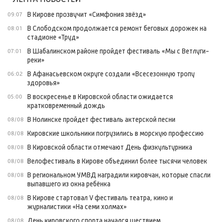
В Кирове прозвучит «Симфония звёзд»
09:07
В Слободском продолжается ремонт беговых дорожек на
08:01
стадионе «Труд»
В Шабалинском районе пройдет фестиваль «Мы с Ветлуги-
07:01
реки»
В Афанасьевском округе создали «Всесезонную тропу
06:02
здоровья»
В воскресенье в Кировской области ожидается
05:00
кратковременный дождь
В Нолинске пройдет фестиваль актерской песни
08/08
Кировские школьники погрузились в морскую профессию
08/08
В Кировской области отмечают День физкультурника
08/08
Велофестиваль в Кирове объединил более тысячи человек
08/08
В региональном УМВД наградили кировчан, которые спасли
08/08
выпавшего из окна ребёнка
В Кирове стартовал V фестиваль театра, кино и
08/08
журналистики «На семи холмах»
День кировского спорта начался шествием
08/08