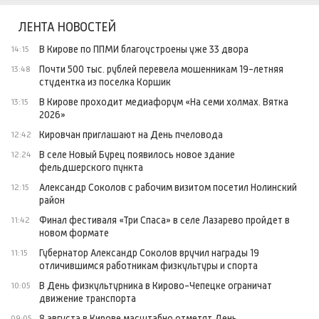
ЛЕНТА НОВОСТЕЙ
В Кирове по ППМИ благоустроены уже 33 двора
14:15
Почти 500 тыс. рублей перевела мошенникам 19-летняя
13:48
студентка из поселка Коршик
В Кирове проходит медиафорум «На семи холмах. Вятка
13:15
2026»
Кировчан приглашают на День пчеловода
12:42
В селе Новый Бурец появилось новое здание
12:24
фельдшерского пункта
Александр Соколов с рабочим визитом посетил Нолинский
12:15
район
Финал фестиваля «Три Спаса» в селе Лазарево пройдет в
11:42
новом формате
Губернатор Александр Соколов вручил награды 19
11:15
отличившимся работникам физкультуры и спорта
В День физкультурника в Кирово-Чепецке ограничат
10:05
движение транспорта
8 августа в Кирове масштабно отметят День
09:05