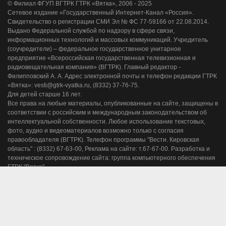
© Филиал ФГУП ВГТРК ГТРК «Вятка», 2006 - 2025
Сетевое издание «Государственный Интернет-Канал «Россия».
Свидетельство о регистрации СМИ Эл № ФС 77-59166 от 22.08.2014.
Выдано Федеральной службой по надзору в сфере связи,
информационных технологий и массовых коммуникаций. Учредитель
(соучредители) – федеральное государственное унитарное
предприятие «Всероссийская государственная телевизионная и
радиовещательная компания» (ВГТРК). Главный редактор -
Филипповский А. А. Адрес электронной почты и телефон редакции ГТРК
«Вятка»: vesti@gtrk-vyatka.ru, (8332) 37-76-75.
Для детей старше 16 лет.
Все права на любые материалы, опубликованные на сайте, защищены в
соответствии с российским и международным законодательством об
интеллектуальной собственности. Любое использование текстовых,
фото, аудио и видеоматериалов возможно только с согласия
правообладателя (ВГТРК). Телефон программы "Вести. Кировская
область" : (8332) 67-63-00, Реклама на сайте: т.67-67-00. Разработка и
техническое сопровождение сайта: группа компьютерного обеспечения
ГТРК "Вятка".