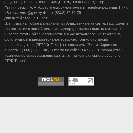
радиовещательная компания» (ВГТРК). Главный редактор -
Филипповский А. А. Адрес электронной почты и телефон редакции ГТРК
«Вятка»: vesti@gtrk-vyatka.ru, (8332) 37-76-75.
Для детей старше 16 лет.
Все права на любые материалы, опубликованные на сайте, защищены в
соответствии с российским и международным законодательством об
интеллектуальной собственности. Любое использование текстовых,
фото, аудио и видеоматериалов возможно только с согласия
правообладателя (ВГТРК). Телефон программы "Вести. Кировская
область" : (8332) 67-63-00, Реклама на сайте: т.67-67-00. Разработка и
техническое сопровождение сайта: группа компьютерного обеспечения
ГТРК "Вятка".