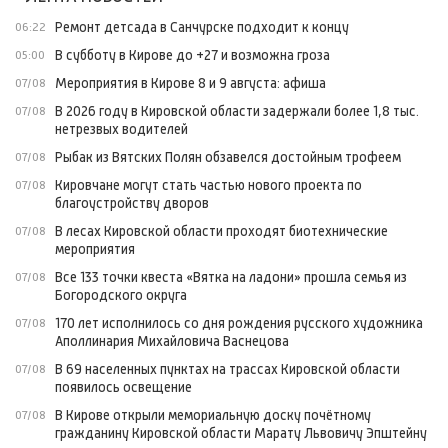
Ремонт детсада в Санчурске подходит к концу
06:22
В субботу в Кирове до +27 и возможна гроза
05:00
Мероприятия в Кирове 8 и 9 августа: афиша
07/08
В 2026 году в Кировской области задержали более 1,8 тыс.
07/08
нетрезвых водителей
Рыбак из Вятских Полян обзавелся достойным трофеем
07/08
Кировчане могут стать частью нового проекта по
07/08
благоустройству дворов
В лесах Кировской области проходят биотехнические
07/08
мероприятия
Все 133 точки квеста «Вятка на ладони» прошла семья из
07/08
Богородского округа
170 лет исполнилось со дня рождения русского художника
07/08
Аполлинария Михайловича Васнецова
В 69 населенных пунктах на трассах Кировской области
07/08
появилось освещение
В Кирове открыли мемориальную доску почётному
07/08
гражданину Кировской области Марату Львовичу Эпштейну