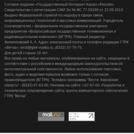
На информационном ресурсе применяются
рекомендательные технологии
(информационные
технологии предоставления информации на основе
сбора, систематизации и анализа сведений,
относящихся к предпочтениям пользователей сети
"Интернет", находящихся на территории Российской
Федерации)
© Филиал ФГУП ВГТРК ГТРК «Вятка», 2006 - 2025
Сетевое издание «Государственный Интернет-Канал «Россия».
Свидетельство о регистрации СМИ Эл № ФС 77-59166 от 22.08.2014.
Выдано Федеральной службой по надзору в сфере связи,
информационных технологий и массовых коммуникаций. Учредитель
(соучредители) – федеральное государственное унитарное
предприятие «Всероссийская государственная телевизионная и
радиовещательная компания» (ВГТРК). Главный редактор -
Филипповский А. А. Адрес электронной почты и телефон редакции ГТРК
«Вятка»: vesti@gtrk-vyatka.ru, (8332) 37-76-75.