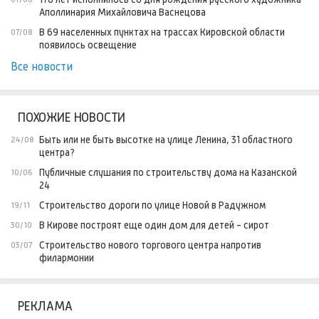
В субботу в Кирове до +27 и возможна гроза
05:00
Мероприятия в Кирове 8 и 9 августа: афиша
07/08
В 2026 году в Кировской области задержали более 1,8 тыс.
07/08
нетрезвых водителей
Рыбак из Вятских Полян обзавелся достойным трофеем
07/08
Кировчане могут стать частью нового проекта по
07/08
благоустройству дворов
В лесах Кировской области проходят биотехнические
07/08
мероприятия
Все 133 точки квеста «Вятка на ладони» прошла семья из
07/08
Богородского округа
170 лет исполнилось со дня рождения русского художника
07/08
Аполлинария Михайловича Васнецова
В 69 населенных пунктах на трассах Кировской области
07/08
появилось освещение
Все новости
ПОХОЖИЕ НОВОСТИ