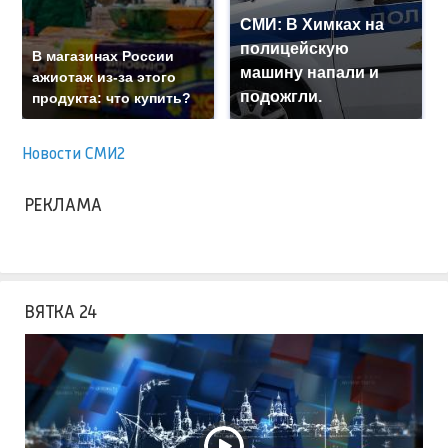
Салиба выбыл на
длительный
В Кремле назвали
период из-за
отличие России от
травмы спины
США
СМИ: В Химках на
полицейскую
В магазинах России
машину напали и
ажиотаж из-за этого
подожгли.
продукта: что купить?
Новости СМИ2