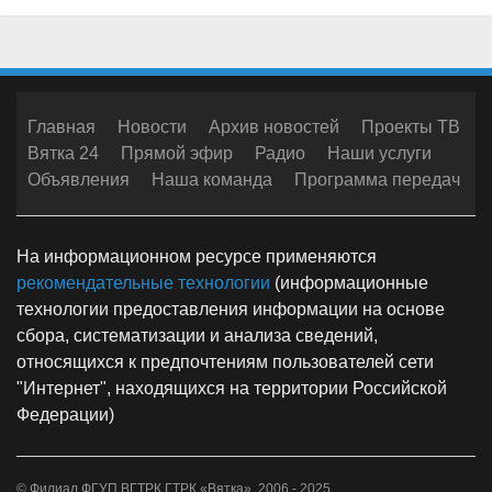
Быть или не быть высотке на улице Ленина, 31 областного
24/08
центра?
Публичные слушания по строительству дома на Казанской
10/06
24
Строительство дороги по улице Новой в Радужном
19/11
В Кирове построят еще один дом для детей - сирот
30/10
Строительство нового торгового центра напротив
03/07
филармонии
РЕКЛАМА
Главная
Новости
Архив новостей
Проекты ТВ
Вятка 24
Прямой эфир
Радио
Наши услуги
Объявления
Наша команда
Программа передач