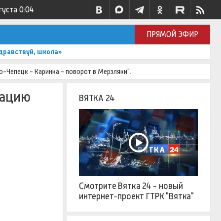
густа
0:04
ПРЯМОЙ ЭФИР
дравствуй, школа»
-Чепецк - Каринка - поворот в Мерзляки".
зацию
ВЯТКА 24
Смотрите Вятка 24 - новый
интернет-проект ГТРК "Вятка"