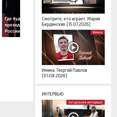
Смотрите, кто играет. Мария
Где будет встреча
Н
Как выглядит место
Бердинских (15.07.2026)
президентов США и
б
крушение вертолета на
России: Европа?
м
Кавказе: смотреть
Имена
Имена. Георгий Павлов
(01.08.2026)
ИНТЕРВЬЮ
Актуальное интервью