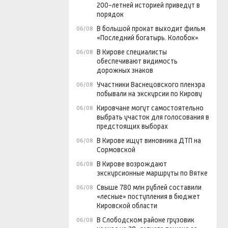
200-летней историей приведут в
порядок
В большой прокат выходит фильм
06/08
«Последний богатырь. Колобок»
В Кирове специалисты
06/08
обеспечивают видимость
дорожных знаков
Участники Васнецовского пленэра
06/08
побывали на экскурсии по Кирову
Кировчане могут самостоятельно
06/08
выбрать участок для голосования в
предстоящих выборах
В Кирове ищут виновника ДТП на
06/08
Сормовской
В Кирове возрождают
06/08
экскурсионные маршруты по Вятке
Свыше 780 млн рублей составили
06/08
«лесные» поступления в бюджет
Кировской области
В Слободском районе грузовик
06/08