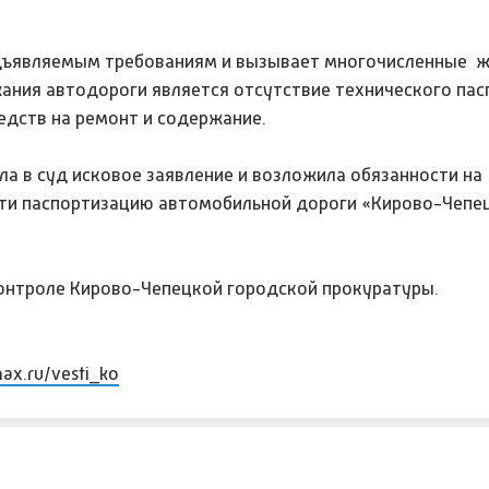
редъявляемым требованиям и вызывает многочисленные 
ния автодороги является отсутствие технического пасп
дств на ремонт и содержание.
а в суд исковое заявление и возложила обязанности на
ти паспортизацию автомобильной дороги «Кирово-Чепец
контроле Кирово-Чепецкой городской прокуратуры.
max.ru/vesti_ko