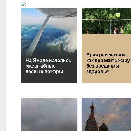
Врач рассказала,
На Ямале начались
как пережить жару
масштабные
без вреда для
лесные пожары
здоровья