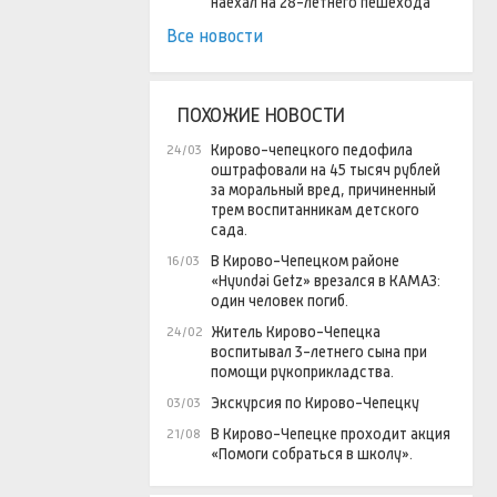
наехал на 28-летнего пешехода
Все новости
ПОХОЖИЕ НОВОСТИ
Кирово-чепецкого педофила
24/03
оштрафовали на 45 тысяч рублей
за моральный вред, причиненный
трем воспитанникам детского
сада.
В Кирово-Чепецком районе
16/03
«Hyundai Getz» врезался в КАМАЗ:
один человек погиб.
Житель Кирово-Чепецка
24/02
воспитывал 3-летнего сына при
помощи рукоприкладства.
Экскурсия по Кирово-Чепецку
03/03
В Кирово-Чепецке проходит акция
21/08
«Помоги собраться в школу».