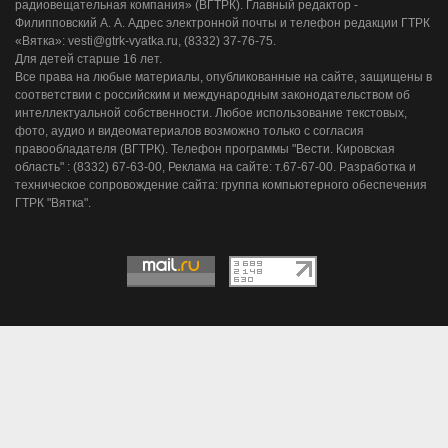
радиовещательная компания» (ВГТРК). Главный редактор -
Филипповский А. А. Адрес электронной почты и телефон редакции ГТРК
«Вятка»: vesti@gtrk-vyatka.ru, (8332) 37-76-75.
Для детей старше 16 лет.
Все права на любые материалы, опубликованные на сайте, защищены в
соответствии с российским и международным законодательством об
интеллектуальной собственности. Любое использование текстовых,
фото, аудио и видеоматериалов возможно только с согласия
правообладателя (ВГТРК). Телефон программы "Вести. Кировская
область" : (8332) 67-63-00, Реклама на сайте: т.67-67-00. Разработка и
техническое сопровождение сайта: группа компьютерного обеспечения
ГТРК "Вятка".