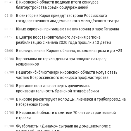
В Кировской области подвели итоги конкурса
09:49
благоустройства среди соцучреждений
В сентябре в Киров приедут гастроли Российского
09:16
государственного академического молодёжного театра
Юных кировчан приглашают на викторину в парк Гагарина
08:22
В Центре восстановительного лечения региона
07:15
реабилитацию с начала 2026 года прошли 240 детей
В понедельник в Кирове облачно, возможна гроза и до +23
05:00
Кировчанка потеряла деньги при покупке сахара у
09/08
мошенников
Педагоги-библиотекари Кировской области могут стать
09/08
частью Всероссийского конкурса профмастерства
В регионе почти на четверть увеличилась
09/08
производительность Яранской птицефабрики
В Кирове ремонтируют колодцы, ливневки и трубопровод на
09/08
Набережной Грина
В Кировской области отметили 70-летие строительной
09/08
отрасли
Футболисты «Динамо» сыграли на домашнем поле с
09/08