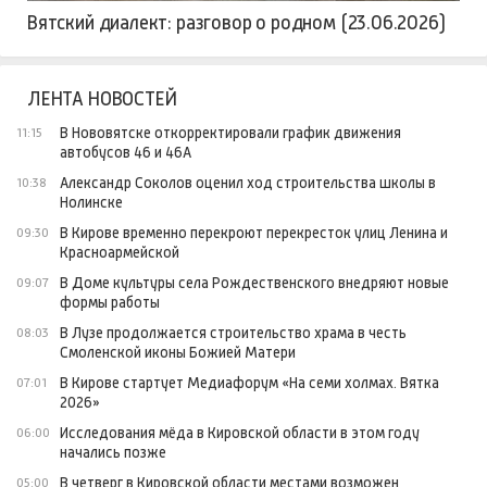
Вятский диалект: разговор о родном (23.06.2026)
ЛЕНТА НОВОСТЕЙ
В Нововятске откорректировали график движения
11:15
автобусов 46 и 46А
Александр Соколов оценил ход строительства школы в
10:38
Нолинске
В Кирове временно перекроют перекресток улиц Ленина и
09:30
Красноармейской
В Доме культуры села Рождественского внедряют новые
09:07
формы работы
В Лузе продолжается строительство храма в честь
08:03
Смоленской иконы Божией Матери
В Кирове стартует Медиафорум «На семи холмах. Вятка
07:01
2026»
Исследования мёда в Кировской области в этом году
06:00
начались позже
В четверг в Кировской области местами возможен
05:00