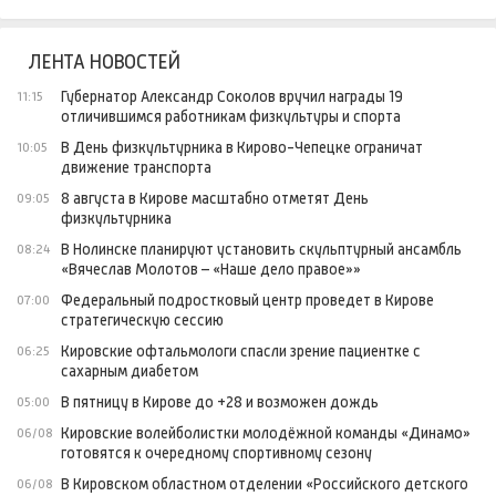
ЛЕНТА НОВОСТЕЙ
Губернатор Александр Соколов вручил награды 19
11:15
отличившимся работникам физкультуры и спорта
В День физкультурника в Кирово-Чепецке ограничат
10:05
движение транспорта
8 августа в Кирове масштабно отметят День
09:05
физкультурника
В Нолинске планируют установить скульптурный ансамбль
08:24
«Вячеслав Молотов – «Наше дело правое»»
Федеральный подростковый центр проведет в Кирове
07:00
стратегическую сессию
Кировские офтальмологи спасли зрение пациентке с
06:25
сахарным диабетом
В пятницу в Кирове до +28 и возможен дождь
05:00
Кировские волейболистки молодёжной команды «Динамо»
06/08
готовятся к очередному спортивному сезону
В Кировском областном отделении «Российского детского
06/08