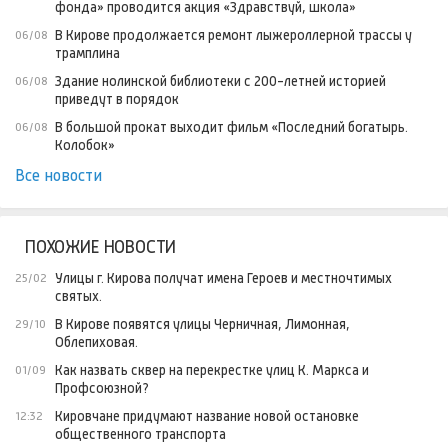
фонда» проводится акция «Здравствуй, школа»
В Кирове продолжается ремонт лыжероллерной трассы у
06/08
трамплина
Здание нолинской библиотеки с 200-летней историей
06/08
приведут в порядок
В большой прокат выходит фильм «Последний богатырь.
06/08
Колобок»
Все новости
ПОХОЖИЕ НОВОСТИ
Улицы г. Кирова получат имена Героев и местночтимых
25/02
святых.
В Кирове появятся улицы Черничная, Лимонная,
29/10
Облепиховая.
Как назвать сквер на перекрестке улиц К. Маркса и
01/09
Профсоюзной?
Кировчане придумают название новой остановке
12:32
общественного транспорта