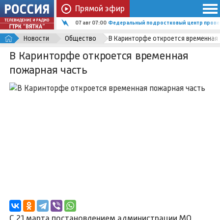
Прямой эфир
07 авг 06:25
Кировские офтальмологи спасли зрение п
Новости
Общество
В Каринторфе откроется временная
В Каринторфе откроется временная
пожарная часть
С 21 марта постановлением администрации МО