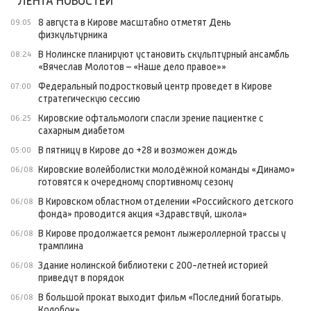
ЛЕНТА НОВОСТЕЙ
8 августа в Кирове масштабно отметят День
09:05
физкультурника
В Нолинске планируют установить скульптурный ансамбль
08:24
«Вячеслав Молотов – «Наше дело правое»»
Федеральный подростковый центр проведет в Кирове
07:00
стратегическую сессию
Кировские офтальмологи спасли зрение пациентке с
06:25
сахарным диабетом
В пятницу в Кирове до +28 и возможен дождь
05:00
Кировские волейболистки молодёжной команды «Динамо»
06/08
готовятся к очередному спортивному сезону
В Кировском областном отделении «Российского детского
06/08
фонда» проводится акция «Здравствуй, школа»
В Кирове продолжается ремонт лыжероллерной трассы у
06/08
трамплина
Здание нолинской библиотеки с 200-летней историей
06/08
приведут в порядок
В большой прокат выходит фильм «Последний богатырь.
06/08
Колобок»