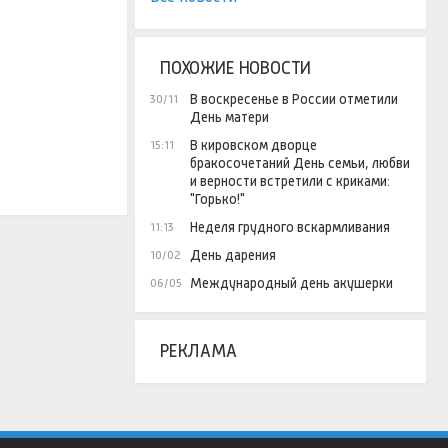
ПОХОЖИЕ НОВОСТИ
В воскресенье в России отметили
30/11
День матери
В кировском дворце
15:11
бракосочетаний День семьи, любви
и верности встретили с криками:
"Горько!"
Неделя грудного вскармливания
11:13
День дарения
10/02
Международный день акушерки
06/05
РЕКЛАМА