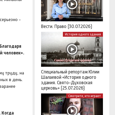
серьезно -
Вести. Право (30.07.2026)
История одного здания
 Благодаря
й человек».
Специальный репортаж Юлии
у труду, на
Шалаевой «История одного
ных в день.
здания. Свято-Духовская
заранее
церковь» (25.07.2026)
Смотрите, кто играет
. Когда