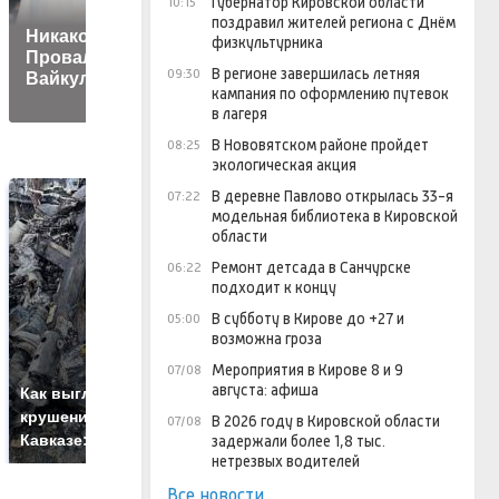
Губернатор Кировской области
10:15
рассекретила
поздравил жителей региона с Днём
Никакой Пугачевой.
нового приятеля,
физкультурника
Провал фестиваля
которому нет даже
В регионе завершилась летняя
09:30
Вайкуле в Юрмале
30-и
кампания по оформлению путевок
в лагеря
В Нововятском районе пройдет
08:25
экологическая акция
В деревне Павлово открылась 33-я
07:22
модельная библиотека в Кировской
области
Ремонт детсада в Санчурске
06:22
подходит к концу
В субботу в Кирове до +27 и
05:00
возможна гроза
Мероприятия в Кирове 8 и 9
07/08
Не ешьте эту
В
августа: афиша
Как выглядит место
готовую еду из
ж
крушение вертолета на
В 2026 году в Кировской области
07/08
магазина: список
к
Кавказе: смотреть
задержали более 1,8 тыс.
нетрезвых водителей
Все новости