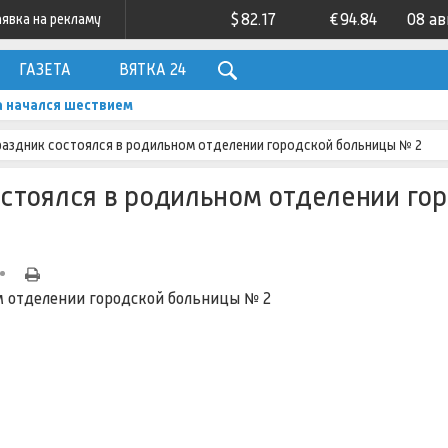
$
82.17
€
94.84
08 ав
аявка на рекламу
ГАЗЕТА
ВЯТКА 24
а начался шествием
аздник состоялся в родильном отделении городской больницы № 2
стоялся в родильном отделении го