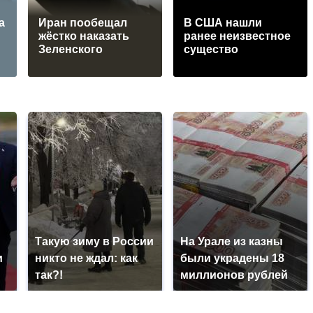
а
а
Иран пообещал
В США нашли
жёстко наказать
ранее неизвестное
Зеленского
существо
Такую зиму в России
На Урале из казны
и
никто не ждал: как
были украдены 18
так?!
миллионов рублей