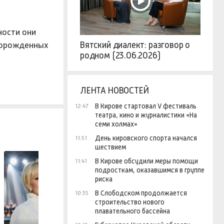
ности они
оворожденных
Вятский диалект: разговор о
родном (23.06.2026)
ЛЕНТА НОВОСТЕЙ
В Кирове стартовал V фестиваль
12:47
театра, кино и журналистики «На
семи холмах»
День кировского спорта начался
11:51
шествием
В Кирове обсудили меры помощи
11:41
подросткам, оказавшимся в группе
риска
В Слободском продолжается
10:35
строительство нового
плавательного бассейна
Волочкова