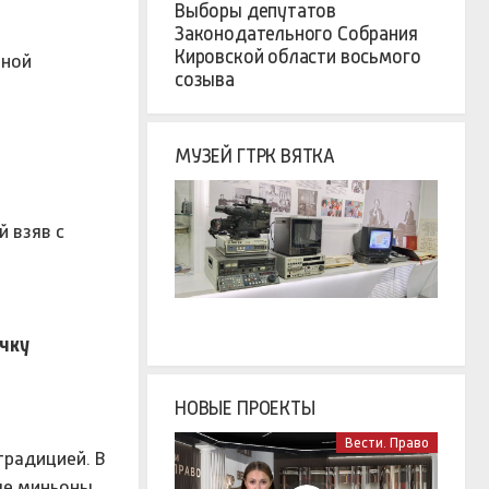
Выборы депутатов
Законодательного Собрания
Кировской области восьмого
чной
созыва
МУЗЕЙ ГТРК ВЯТКА
й взяв с
очку
НОВЫЕ ПРОЕКТЫ
Вести. Право
традицией. В
лые миньоны