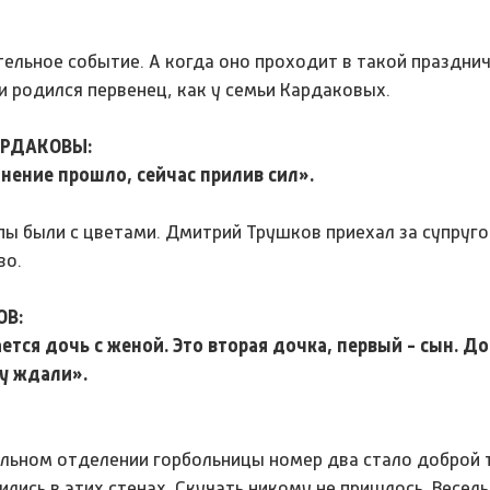
тельное событие. А когда оно проходит в такой праздни
и родился первенец, как у семьи Кардаковых.
АРДАКОВЫ:
нение прошло, сейчас прилив сил».
апы были с цветами. Дмитрий Трушков приехал за супруго
во.
В:
тся дочь с женой. Это вторая дочка, первый - сын. Д
у ждали».
ильном отделении горбольницы номер два стало доброй 
ились в этих стенах. Скучать никому не пришлось. Весе