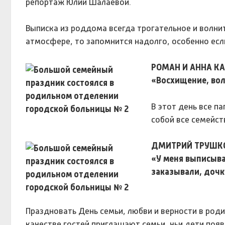
репортаж Юлии Шалаевой.
Выписка из роддома всегда трогательное и волни
атмосфере, то запомнится надолго, особенно есл
РОМАН И АННА К
«Восхищение, вол
В этот день все п
собой все семейст
ДМИТРИЙ ТРУШКО
«У меня выписывае
заказывали, дочк
Праздновать День семьи, любви и верности в род
качестве гостей приглашают семьи, чьи дети появ