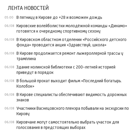
ЛЕНТА НОВОСТЕЙ
В пятницу в Кирове до +28 и возможен дождь
05:00
Кировские волейболистки молодёжной команды «Динамо»
06/08
готовятся к очередному спортивному сезону
В Кировском областном отделении «Российского детского
06/08
фонда» проводится акция «Здравствуй, школа»
В Кирове продолжается ремонт лыжероллерной трассы у
06/08
трамплина
Здание нолинской библиотеки с 200-летней историей
06/08
приведут в порядок
В большой прокат выходит фильм «Последний богатырь.
06/08
Колобок»
В Кирове специалисты обеспечивают видимость дорожных
06/08
знаков
Участники Васнецовского пленэра побывали на экскурсии по
06/08
Кирову
Кировчане могут самостоятельно выбрать участок для
06/08
голосования в предстоящих выборах