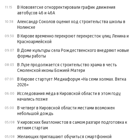
В Нововятске откорректировали график движения
11:15
автобусов 46 и 46А
Александр Соколов оценил ход строительства школы в
10:38
Нолинске
В Кирове временно перекроют перекресток улиц Ленина и
09:30
Красноармейской
В Доме культуры села Рождественского внедряют новые
09:07
формы работы
В Лузе продолжается строительство храма в честь
08:03
Смоленской иконы Божией Матери
В Кирове стартует Медиафорум «На семи холмах. Вятка
07:01
2026»
Исследования мёда в Кировской области в этом году
06:00
начались позже
В четверг в Кировской области местами возможен
05:00
небольшой дождь
У кировских биатлонистов в самом разгаре подготовка к
05/08
летним стартам
Желающих приглашают обучиться смартфонной
05/08