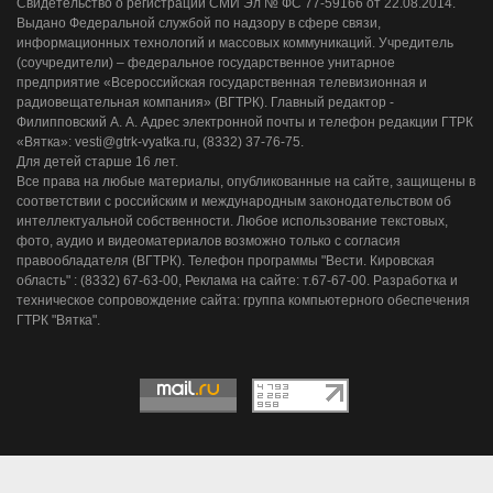
Свидетельство о регистрации СМИ Эл № ФС 77-59166 от 22.08.2014.
Выдано Федеральной службой по надзору в сфере связи,
информационных технологий и массовых коммуникаций. Учредитель
(соучредители) – федеральное государственное унитарное
предприятие «Всероссийская государственная телевизионная и
радиовещательная компания» (ВГТРК). Главный редактор -
Филипповский А. А. Адрес электронной почты и телефон редакции ГТРК
«Вятка»: vesti@gtrk-vyatka.ru, (8332) 37-76-75.
Для детей старше 16 лет.
Все права на любые материалы, опубликованные на сайте, защищены в
соответствии с российским и международным законодательством об
интеллектуальной собственности. Любое использование текстовых,
фото, аудио и видеоматериалов возможно только с согласия
правообладателя (ВГТРК). Телефон программы "Вести. Кировская
область" : (8332) 67-63-00, Реклама на сайте: т.67-67-00. Разработка и
техническое сопровождение сайта: группа компьютерного обеспечения
ГТРК "Вятка".