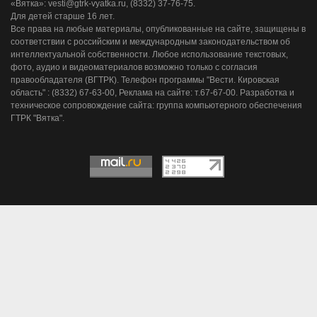
«Вятка»: vesti@gtrk-vyatka.ru, (8332) 37-76-75.
Для детей старше 16 лет.
Все права на любые материалы, опубликованные на сайте, защищены в
соответствии с российским и международным законодательством об
интеллектуальной собственности. Любое использование текстовых,
фото, аудио и видеоматериалов возможно только с согласия
правообладателя (ВГТРК). Телефон программы "Вести. Кировская
область" : (8332) 67-63-00, Реклама на сайте: т.67-67-00. Разработка и
техническое сопровождение сайта: группа компьютерного обеспечения
ГТРК "Вятка".