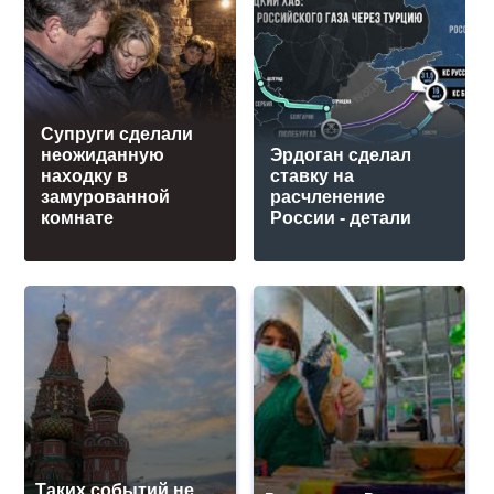
Супруги сделали
неожиданную
Эрдоган сделал
находку в
ставку на
замурованной
расчленение
комнате
России - детали
Таких событий не