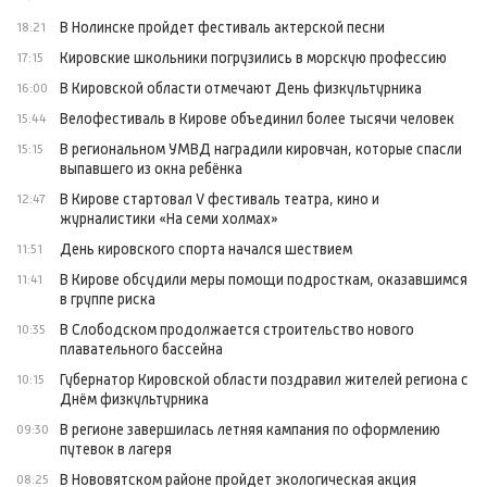
В Нолинске пройдет фестиваль актерской песни
18:21
Кировские школьники погрузились в морскую профессию
17:15
В Кировской области отмечают День физкультурника
16:00
Велофестиваль в Кирове объединил более тысячи человек
15:44
В региональном УМВД наградили кировчан, которые спасли
15:15
выпавшего из окна ребёнка
В Кирове стартовал V фестиваль театра, кино и
12:47
журналистики «На семи холмах»
День кировского спорта начался шествием
11:51
В Кирове обсудили меры помощи подросткам, оказавшимся
11:41
в группе риска
В Слободском продолжается строительство нового
10:35
плавательного бассейна
Губернатор Кировской области поздравил жителей региона с
10:15
Днём физкультурника
В регионе завершилась летняя кампания по оформлению
09:30
путевок в лагеря
В Нововятском районе пройдет экологическая акция
08:25