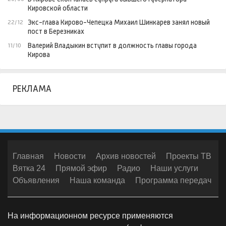
Кировской области
Экс-глава Кирово-Чепецка Михаил Шинкарев занял новый
22/12
пост в Березниках
Валерий Владыкин вступит в должность главы города
11/10
Кирова
РЕКЛАМА
Главная
Новости
Архив новостей
Проекты ТВ
Вятка 24
Прямой эфир
Радио
Наши услуги
Объявления
Наша команда
Программа передач
На информационном ресурсе применяются