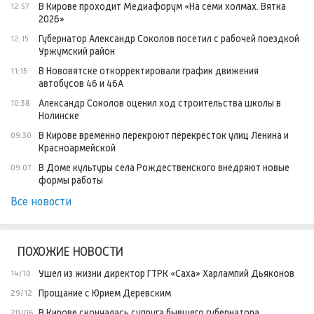
В Кирове проходит Медиафорум «На семи холмах. Вятка
12:57
2026»
Губернатор Александр Соколов посетил с рабочей поездкой
12:15
Уржумский район
В Нововятске откорректировали график движения
11:15
автобусов 46 и 46А
Александр Соколов оценил ход строительства школы в
10:38
Нолинске
В Кирове временно перекроют перекресток улиц Ленина и
09:30
Красноармейской
В Доме культуры села Рождественского внедряют новые
09:07
формы работы
Все новости
ПОХОЖИЕ НОВОСТИ
Ушел из жизни директор ГТРК «Саха» Харлампий Дьяконов
14/10
Прощание с Юрием Деревским
29/12
В Кирове скончалась супруга бывшего губернатора
20/06