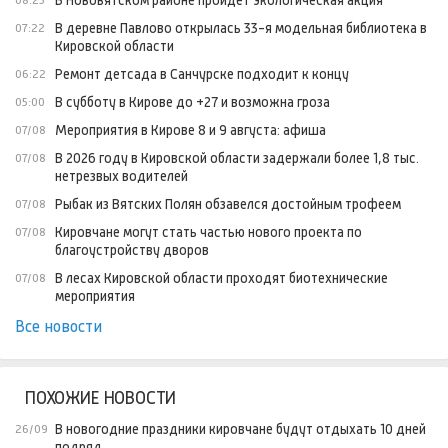
В Нововятском районе пройдет экологическая акция
08:25
В деревне Павлово открылась 33-я модельная библиотека в
07:22
Кировской области
Ремонт детсада в Санчурске подходит к концу
06:22
В субботу в Кирове до +27 и возможна гроза
05:00
Мероприятия в Кирове 8 и 9 августа: афиша
07/08
В 2026 году в Кировской области задержали более 1,8 тыс.
07/08
нетрезвых водителей
Рыбак из Вятских Полян обзавелся достойным трофеем
07/08
Кировчане могут стать частью нового проекта по
07/08
благоустройству дворов
В лесах Кировской области проходят биотехнические
07/08
мероприятия
Все новости
ПОХОЖИЕ НОВОСТИ
В новогодние праздники кировчане будут отдыхать 10 дней
26/09
подряд.