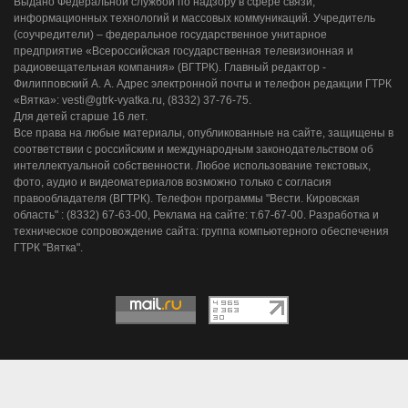
Выдано Федеральной службой по надзору в сфере связи,
информационных технологий и массовых коммуникаций. Учредитель
(соучредители) – федеральное государственное унитарное
предприятие «Всероссийская государственная телевизионная и
радиовещательная компания» (ВГТРК). Главный редактор -
Филипповский А. А. Адрес электронной почты и телефон редакции ГТРК
«Вятка»: vesti@gtrk-vyatka.ru, (8332) 37-76-75.
Для детей старше 16 лет.
Все права на любые материалы, опубликованные на сайте, защищены в
соответствии с российским и международным законодательством об
интеллектуальной собственности. Любое использование текстовых,
фото, аудио и видеоматериалов возможно только с согласия
правообладателя (ВГТРК). Телефон программы "Вести. Кировская
область" : (8332) 67-63-00, Реклама на сайте: т.67-67-00. Разработка и
техническое сопровождение сайта: группа компьютерного обеспечения
ГТРК "Вятка".