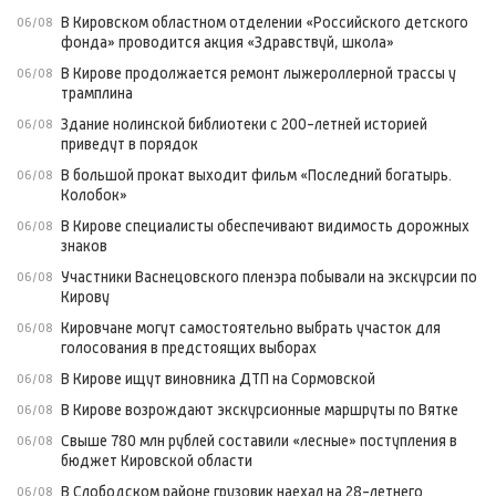
В Кировском областном отделении «Российского детского
06/08
фонда» проводится акция «Здравствуй, школа»
В Кирове продолжается ремонт лыжероллерной трассы у
06/08
трамплина
Здание нолинской библиотеки с 200-летней историей
06/08
приведут в порядок
В большой прокат выходит фильм «Последний богатырь.
06/08
Колобок»
В Кирове специалисты обеспечивают видимость дорожных
06/08
знаков
Участники Васнецовского пленэра побывали на экскурсии по
06/08
Кирову
Кировчане могут самостоятельно выбрать участок для
06/08
голосования в предстоящих выборах
В Кирове ищут виновника ДТП на Сормовской
06/08
В Кирове возрождают экскурсионные маршруты по Вятке
06/08
Свыше 780 млн рублей составили «лесные» поступления в
06/08
бюджет Кировской области
В Слободском районе грузовик наехал на 28-летнего
06/08