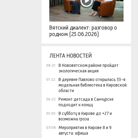
Вятский диалект: разговор о
родном (23.06.2026)
ЛЕНТА НОВОСТЕЙ
В Нововятском районе пройдет
08:25
экологическая акция
В деревне Павлово открылась 33-я
07:22
модельная библиотека в Кировской
области
Ремонт детсада в Санчурске
06:22
подходит к концу
В субботу в Кирове до +27 и
05:00
возможна гроза
Мероприятия в Кирове 8 и 9
07/08
августа: афиша