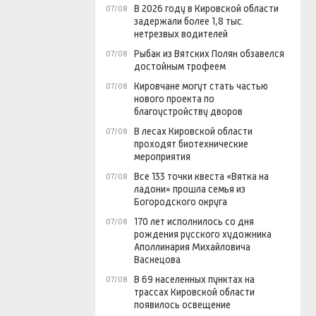
В 2026 году в Кировской области
07/08
задержали более 1,8 тыс.
нетрезвых водителей
Рыбак из Вятских Полян обзавелся
07/08
достойным трофеем
Кировчане могут стать частью
07/08
нового проекта по
благоустройству дворов
В лесах Кировской области
07/08
проходят биотехнические
мероприятия
Все 133 точки квеста «Вятка на
07/08
ладони» прошла семья из
Богородского округа
170 лет исполнилось со дня
07/08
рождения русского художника
Аполлинария Михайловича
Васнецова
В 69 населенных пунктах на
07/08
трассах Кировской области
появилось освещение