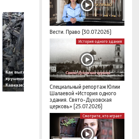
Вести. Право (30.07.2026)
История одного здания
Не ешьте эту
В
Как выглядит место
готовую еду из
ж
крушение вертолета на
магазина: список
к
Кавказе: смотреть
Специальный репортаж Юлии
Шалаевой «История одного
здания. Свято-Духовская
церковь» (25.07.2026)
Смотрите, кто играет