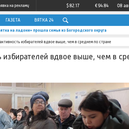
$
82.17
€
94.84
08 ав
аявка на рекламу
ГАЗЕТА
ВЯТКА 24
Вятка на ладони» прошла семья из Богородского округа
активность избирателей вдвое выше, чем в среднем по стране
ь избирателей вдвое выше, чем в с