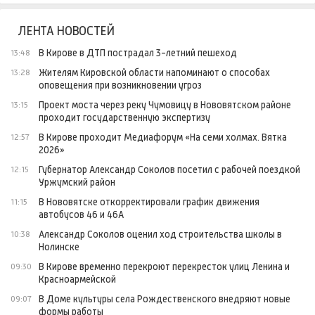
ЛЕНТА НОВОСТЕЙ
В Кирове в ДТП пострадал 3-летний пешеход
13:48
Жителям Кировской области напоминают о способах
13:28
оповещения при возникновении угроз
Проект моста через реку Чумовицу в Нововятском районе
13:15
проходит государственную экспертизу
В Кирове проходит Медиафорум «На семи холмах. Вятка
12:57
2026»
Губернатор Александр Соколов посетил с рабочей поездкой
12:15
Уржумский район
В Нововятске откорректировали график движения
11:15
автобусов 46 и 46А
Александр Соколов оценил ход строительства школы в
10:38
Нолинске
В Кирове временно перекроют перекресток улиц Ленина и
09:30
Красноармейской
В Доме культуры села Рождественского внедряют новые
09:07
формы работы