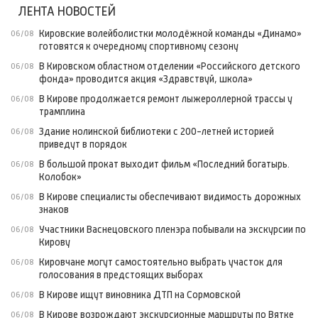
ЛЕНТА НОВОСТЕЙ
Кировские волейболистки молодёжной команды «Динамо»
06/08
готовятся к очередному спортивному сезону
В Кировском областном отделении «Российского детского
06/08
фонда» проводится акция «Здравствуй, школа»
В Кирове продолжается ремонт лыжероллерной трассы у
06/08
трамплина
Здание нолинской библиотеки с 200-летней историей
06/08
приведут в порядок
В большой прокат выходит фильм «Последний богатырь.
06/08
Колобок»
В Кирове специалисты обеспечивают видимость дорожных
06/08
знаков
Участники Васнецовского пленэра побывали на экскурсии по
06/08
Кирову
Кировчане могут самостоятельно выбрать участок для
06/08
голосования в предстоящих выборах
В Кирове ищут виновника ДТП на Сормовской
06/08
В Кирове возрождают экскурсионные маршруты по Вятке
06/08