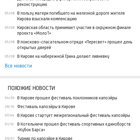
реконструкцию
В пользу матери погибшего на железной дороге жителя
05/08
Кирова взыскали компенсацию
Кировская область принимает участие в окружном финале
05/08
проекта «МолоТ»
В поисково-спасательном отряде «Пересвет» прошел день
05/08
открытых дверей
В Кирове на набережной Грина делают ливневку
05/08
Все новости
ПОХОЖИЕ НОВОСТИ
В Кирове прошел фестиваль поклонников капоэйры
04/05
Фестиваль капоэйры в Кирове
28/10
В Кирове стартует межрегиональный фестиваль капоэйры
07/04
В Котельниче прошел фестиваль спортивных единоборств
01/10
«Кубок Барса»
Турнир по капоэйре в Кирове
09/01