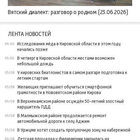
Вятский диалект: разговор о родном (23.06.2026)
ЛЕНТА НОВОСТЕЙ
Исследования мёда в Кировской области в этом году
06:00
начались позже
В четверг в Кировской области местами возможен
05:00
небольшой дождь
У кировских биатлонистов в самом разгаре подготовка к
05/08
летним стартам
Желающих приглашают обучиться смартфонной
05/08
грамотности в Нововятском районе Кирова
В Верхнекамском районе осуждён 50-летний злостный
05/08
нарушитель ПДД
В Малмыжском районе продолжается ремонт
05/08
автомобильной дороги к селу Аджим
В Уржуме хотят создать прогулочную зону на набережной
05/08
Детская площадка у филармонии закрылась на
05/08