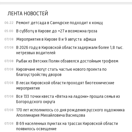
ЛЕНТА НОВОСТЕЙ
Ремонт детсада в Санчурске подходит к концу
06:22
В субботу в Кирове до +27 и возможна гроза
05:00
Мероприятия в Кирове 8 и 9 августа: афиша
07/08
В 2026 году в Кировской области задержали более 1,8 тыс.
07/08
нетрезвых водителей
Рыбак из Вятских Полян обзавелся достойным трофеем
07/08
Кировчане могут стать частью нового проекта по
07/08
благоустройству дворов
В лесах Кировской области проходят биотехнические
07/08
мероприятия
Все 133 точки квеста «Вятка на ладони» прошла семья из
07/08
Богородского округа
170 лет исполнилось со дня рождения русского художника
07/08
Аполлинария Михайловича Васнецова
В 69 населенных пунктах на трассах Кировской области
07/08
появилось освещение