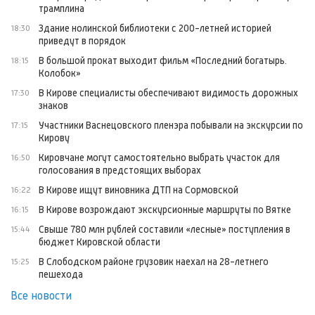
трамплина
Здание нолинской библиотеки с 200-летней историей
18:30
приведут в порядок
В большой прокат выходит фильм «Последний богатырь.
18:15
Колобок»
В Кирове специалисты обеспечивают видимость дорожных
17:30
знаков
Участники Васнецовского пленэра побывали на экскурсии по
17:15
Кирову
Кировчане могут самостоятельно выбрать участок для
16:50
голосования в предстоящих выборах
В Кирове ищут виновника ДТП на Сормовской
16:22
В Кирове возрождают экскурсионные маршруты по Вятке
16:15
Свыше 780 млн рублей составили «лесные» поступления в
15:44
бюджет Кировской области
В Слободском районе грузовик наехал на 28-летнего
15:25
пешехода
Все новости