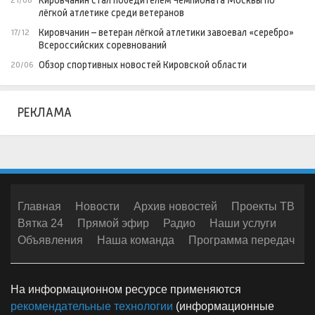
Кировчанин стал победителем Чемпионата Москвы по
21/06
лёгкой атлетике среди ветеранов
Кировчанин – ветеран лёгкой атлетики завоевал «серебро»
17/12
Всероссийских соревнований
Обзор спортивных новостей Кировской области
20/06
РЕКЛАМА
Главная
Новости
Архив новостей
Проекты ТВ
Вятка 24
Прямой эфир
Радио
Наши услуги
Объявления
Наша команда
Программа передач
На информационном ресурсе применяются
рекомендательные технологии
(информационные