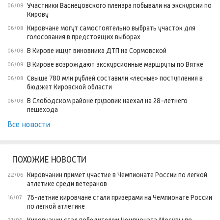
Участники Васнецовского пленэра побывали на экскурсии по
06/08
Кирову
Кировчане могут самостоятельно выбрать участок для
06/08
голосования в предстоящих выборах
В Кирове ищут виновника ДТП на Сормовской
06/08
В Кирове возрождают экскурсионные маршруты по Вятке
06/08
Свыше 780 млн рублей составили «лесные» поступления в
06/08
бюджет Кировской области
В Слободском районе грузовик наехал на 28-летнего
06/08
пешехода
Все новости
ПОХОЖИЕ НОВОСТИ
Кировчанин примет участие в Чемпионате России по легкой
22/06
атлетике среди ветеранов
76-летние кировчане стали призерами на Чемпионате России
16/07
по легкой атлетике