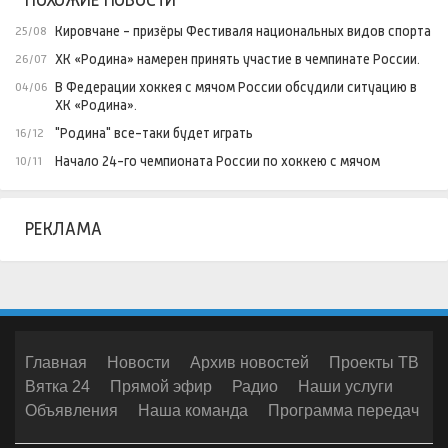
ПОХОЖИЕ НОВОСТИ
Кировчане - призёры Фестиваля национальных видов спорта
25/08
ХК «Родина» намерен принять участие в чемпинате России.
26/07
В Федерации хоккея с мячом России обсудили ситуацию в
04/06
ХК «Родина».
"Родина" все-таки будет играть
16/12
Начало 24-го чемпионата России по хоккею с мячом
10/11
РЕКЛАМА
Главная
Новости
Архив новостей
Проекты ТВ
Вятка 24
Прямой эфир
Радио
Наши услуги
Объявления
Наша команда
Программа передач