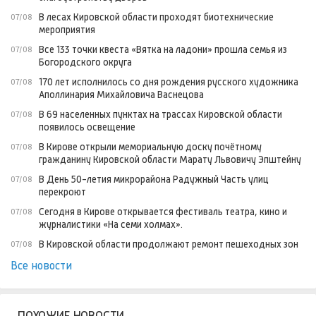
В лесах Кировской области проходят биотехнические
07/08
мероприятия
Все 133 точки квеста «Вятка на ладони» прошла семья из
07/08
Богородского округа
170 лет исполнилось со дня рождения русского художника
07/08
Аполлинария Михайловича Васнецова
В 69 населенных пунктах на трассах Кировской области
07/08
появилось освещение
В Кирове открыли мемориальную доску почётному
07/08
гражданину Кировской области Марату Львовичу Эпштейну
В День 50-летия микрорайона Радужный Часть улиц
07/08
перекроют
Сегодня в Кирове открывается фестиваль театра, кино и
07/08
журналистики «На семи холмах».
В Кировской области продолжают ремонт пешеходных зон
07/08
Все новости