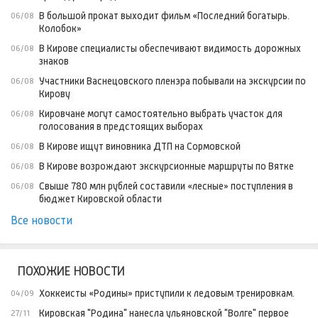
В большой прокат выходит фильм «Последний богатырь.
06/08
Колобок»
В Кирове специалисты обеспечивают видимость дорожных
06/08
знаков
Участники Васнецовского пленэра побывали на экскурсии по
06/08
Кирову
Кировчане могут самостоятельно выбрать участок для
06/08
голосования в предстоящих выборах
В Кирове ищут виновника ДТП на Сормовской
06/08
В Кирове возрождают экскурсионные маршруты по Вятке
06/08
Свыше 780 млн рублей составили «лесные» поступления в
06/08
бюджет Кировской области
Все новости
ПОХОЖИЕ НОВОСТИ
Хоккеисты «Родины» приступили к ледовым тренировкам.
04/09
Кировская "Родина" нанесла ульяновской "Волге" первое
27/11