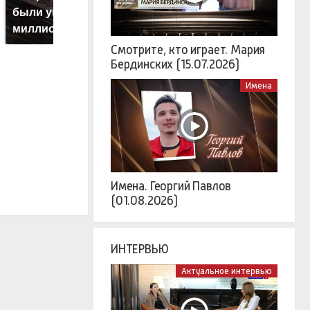
Как выглядит место
были украдены 18
г
крушение вертолета на
миллионов рублей
м
Кавказе: смотреть
Смотрите, кто играет. Мария
Бердинских (15.07.2026)
Имена
Имена. Георгий Павлов
(01.08.2026)
ИНТЕРВЬЮ
Актуальное интервью