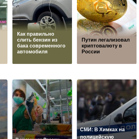
Как правильно
слить бензин из
Путин легализовал
бака современного
криптовалюту в
автомобиля
России
СМИ: В Химках на
полицейскую