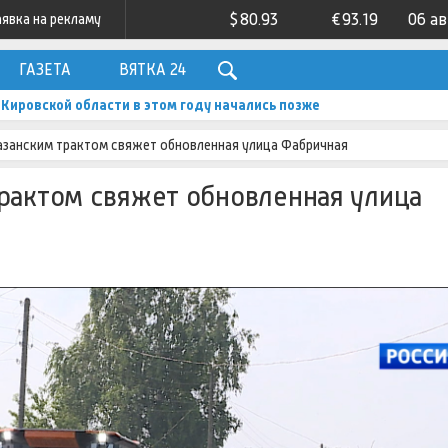
$
80.93
€
93.19
06 а
аявка на рекламу
ГАЗЕТА
ВЯТКА 24
Кировской области в этом году начались позже
азанским трактом свяжет обновленная улица Фабричная
рактом свяжет обновленная улица