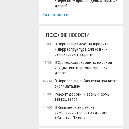
«Пересвет» прошел день открытых
дверей
Все новости
ПОХОЖИЕ НОВОСТИ
В Кирове в рамках нацпроекта
19/06
«Инфраструктура для жизни»
ремонтируют дороги
В Орловском районе по местной
13/08
инициативе отремонтировали
дорогу
В Кирове улица Ключевая принята в
03/10
эксплуатацию
Ремонт дороги «Казань-Пермь»
12/08
завершается
В Кильмезском районе
14/06
ремонтируют участок дороги
«Казань – Пермь»