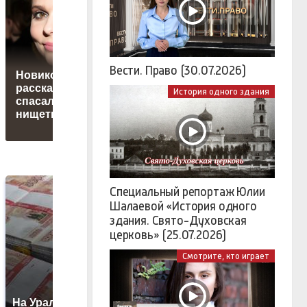
С
Вести. Право (30.07.2026)
Новикова
Испанцы
рассказала, как
пожаловались на
История одного здания
спасалась от
нехватку ресурсов
нищеты
после пожаров
Специальный репортаж Юлии
Шалаевой «История одного
здания. Свято-Духовская
церковь» (25.07.2026)
Смотрите, кто играет
На Урале из казны
Н