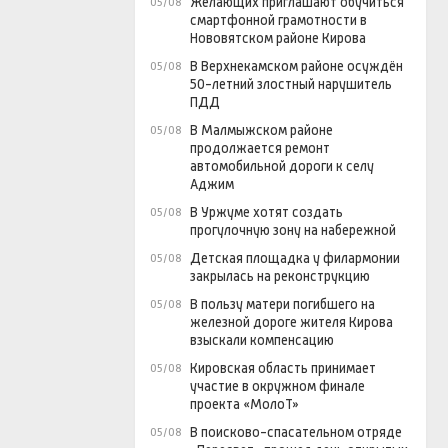
Желающих приглашают обучиться
05/08
смартфонной грамотности в
Нововятском районе Кирова
В Верхнекамском районе осуждён
05/08
50-летний злостный нарушитель
ПДД
В Малмыжском районе
05/08
продолжается ремонт
автомобильной дороги к селу
Аджим
В Уржуме хотят создать
05/08
прогулочную зону на набережной
Детская площадка у филармонии
05/08
закрылась на реконструкцию
В пользу матери погибшего на
05/08
железной дороге жителя Кирова
взыскали компенсацию
Кировская область принимает
05/08
участие в окружном финале
проекта «МолоТ»
В поисково-спасательном отряде
05/08