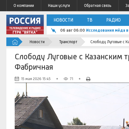
О компании
Наши услуги
Обратная связь
З
НОВОСТИ
ТВ
РАДИО
06 авг 06:00
Исследования мёда в 
Новости
Транспорт
Слободу Луговые с К
Слободу Луговые с Казанским т
Фабричная
15 мая 2026 15:45
71