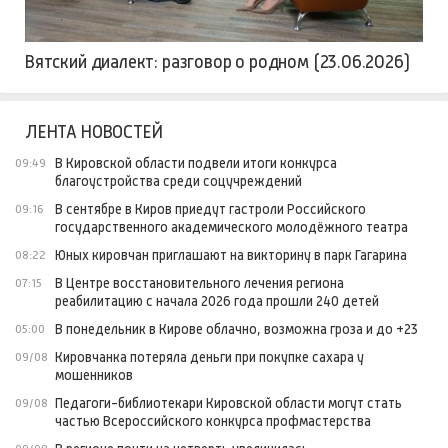
Вятский диалект: разговор о родном (23.06.2026)
ЛЕНТА НОВОСТЕЙ
В Кировской области подвели итоги конкурса
09:49
благоустройства среди соцучреждений
В сентябре в Киров приедут гастроли Российского
09:16
государственного академического молодёжного театра
Юных кировчан приглашают на викторину в парк Гагарина
08:22
В Центре восстановительного лечения региона
07:15
реабилитацию с начала 2026 года прошли 240 детей
В понедельник в Кирове облачно, возможна гроза и до +23
05:00
Кировчанка потеряла деньги при покупке сахара у
09/08
мошенников
Педагоги-библиотекари Кировской области могут стать
09/08
частью Всероссийского конкурса профмастерства