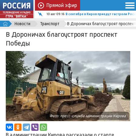
Прямой эфир
10 авг 09:16
В сентябре в Киров приедут гастроли Ро
Новости
Транспорт
В Дороничах благоустроят проспек
В Дороничах благоустроят проспект
Победы
Фото: пресс-служба администрации Кирова
В администрации Кирова рассказали о старте