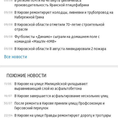
В регионе почти на четверть увеличилась
09/08
производительность Яранской птицефабрики
В Кирове ремонтируют колодцы, ливневки и трубопровод на
09/08
Набережной Грина
В Кировской области отметили 70-летие строительной
09/08
отрасли
Футболисты «Динамо» сыграли на домашнем поле с
09/08
командой «МашУк-КМВ»
В Кировской области 8 августа ликвидировали 2 пожара
09/08
Все новости
ПОХОЖИЕ НОВОСТИ
В Кирове на улице Милицейской укладывают
11/06
выравнивающий слой из асфальтобетона
В Кирове завершается асфальтирование нескольких улиц
19/07
После ремонта в Кирове приняли улицу Профсоюзную и
30/07
Гирсовский переулок
В Кирове на улице Правды ремонтируют дорогу и тротуары
22/04