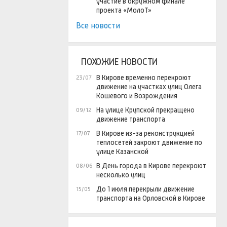
участие в окружном финале
проекта «МолоТ»
Все новости
ПОХОЖИЕ НОВОСТИ
В Кирове временно перекроют
23/07
движение на участках улиц Олега
Кошевого и Возрождения
На улице Крупской прекращено
09/12
движение транспорта
В Кирове из-за реконструкцией
17/07
теплосетей закроют движение по
улице Казанской
В День города в Кирове перекроют
08/06
несколько улиц
До 1 июля перекрыли движение
15/05
транспорта на Орловской в Кирове