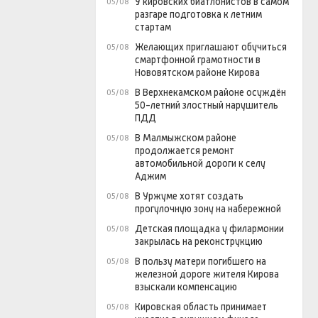
У кировских биатлонистов в самом
05/08
разгаре подготовка к летним
стартам
Желающих приглашают обучиться
05/08
смартфонной грамотности в
Нововятском районе Кирова
В Верхнекамском районе осуждён
05/08
50-летний злостный нарушитель
ПДД
В Малмыжском районе
05/08
продолжается ремонт
автомобильной дороги к селу
Аджим
В Уржуме хотят создать
05/08
прогулочную зону на набережной
Детская площадка у филармонии
05/08
закрылась на реконструкцию
В пользу матери погибшего на
05/08
железной дороге жителя Кирова
взыскали компенсацию
Кировская область принимает
05/08