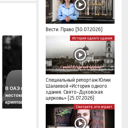
Вести. Право (30.07.2026)
История одного здания
Специальный репортаж Юлии
Шалаевой «История одного
В ОАЭ произошло
Т
Все новости по
здания. Свято-Духовская
жестокое убийство
б
падению вертолета на
церковь» (25.07.2026)
криптомиллионера
ж
Кавказе: читать здесь
Смотрите, кто играет