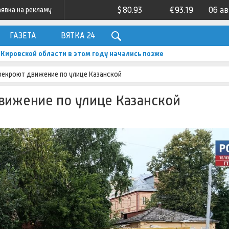
$
80.93
€
93.19
06 а
аявка на рекламу
ГАЗЕТА
ВЯТКА 24
Кировской области в этом году начались позже
ерекроют движение по улице Казанской
вижение по улице Казанской