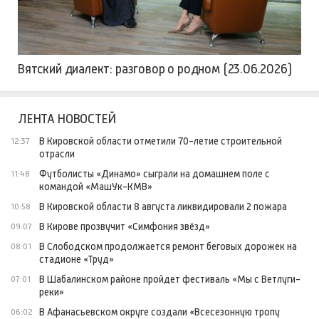
Вятский диалект: разговор о родном (23.06.2026)
ЛЕНТА НОВОСТЕЙ
В Кировской области отметили 70-летие строительной
12:37
отрасли
Футболисты «Динамо» сыграли на домашнем поле с
11:48
командой «МашУк-КМВ»
В Кировской области 8 августа ликвидировали 2 пожара
10:58
В Кирове прозвучит «Симфония звёзд»
09:07
В Слободском продолжается ремонт беговых дорожек на
08:01
стадионе «Труд»
В Шабалинском районе пройдет фестиваль «Мы с Ветлуги-
07:01
реки»
В Афанасьевском округе создали «Всесезонную тропу
06:02