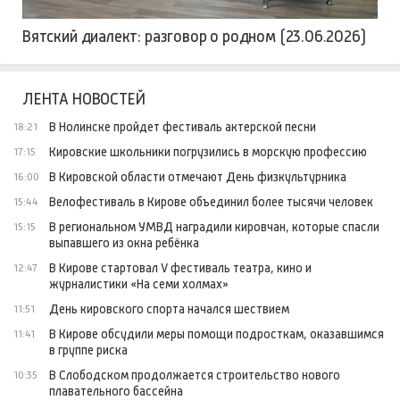
Вятский диалект: разговор о родном (23.06.2026)
ЛЕНТА НОВОСТЕЙ
В Нолинске пройдет фестиваль актерской песни
18:21
Кировские школьники погрузились в морскую профессию
17:15
В Кировской области отмечают День физкультурника
16:00
Велофестиваль в Кирове объединил более тысячи человек
15:44
В региональном УМВД наградили кировчан, которые спасли
15:15
выпавшего из окна ребёнка
В Кирове стартовал V фестиваль театра, кино и
12:47
журналистики «На семи холмах»
День кировского спорта начался шествием
11:51
В Кирове обсудили меры помощи подросткам, оказавшимся
11:41
в группе риска
В Слободском продолжается строительство нового
10:35
плавательного бассейна