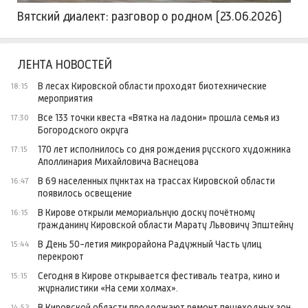
Вятский диалект: разговор о родном (23.06.2026)
ЛЕНТА НОВОСТЕЙ
В лесах Кировской области проходят биотехнические
18:15
мероприятия
Все 133 точки квеста «Вятка на ладони» прошла семья из
17:30
Богородского округа
170 лет исполнилось со дня рождения русского художника
17:15
Аполлинария Михайловича Васнецова
В 69 населенных пунктах на трассах Кировской области
16:47
появилось освещение
В Кирове открыли мемориальную доску почётному
16:15
гражданину Кировской области Марату Львовичу Эпштейну
В День 50-летия микрорайона Радужный Часть улиц
15:44
перекроют
Сегодня в Кирове открывается фестиваль театра, кино и
15:15
журналистики «На семи холмах».
В Кировской области продолжают ремонт пешеходных зон
14:52