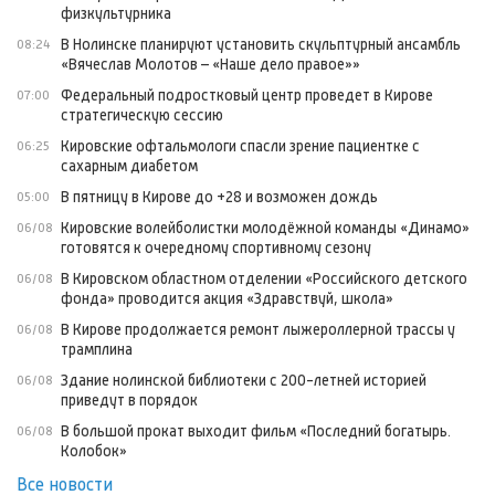
физкультурника
В Нолинске планируют установить скульптурный ансамбль
08:24
«Вячеслав Молотов – «Наше дело правое»»
Федеральный подростковый центр проведет в Кирове
07:00
стратегическую сессию
Кировские офтальмологи спасли зрение пациентке с
06:25
сахарным диабетом
В пятницу в Кирове до +28 и возможен дождь
05:00
Кировские волейболистки молодёжной команды «Динамо»
06/08
готовятся к очередному спортивному сезону
В Кировском областном отделении «Российского детского
06/08
фонда» проводится акция «Здравствуй, школа»
В Кирове продолжается ремонт лыжероллерной трассы у
06/08
трамплина
Здание нолинской библиотеки с 200-летней историей
06/08
приведут в порядок
В большой прокат выходит фильм «Последний богатырь.
06/08
Колобок»
Все новости