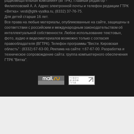
радиовещательная компания» (ВГТРК). Главный редактор -
Филипповский А. А. Адрес электронной почты и телефон редакции ГТРК
«Вятка»: vesti@gtrk-vyatka.ru, (8332) 37-76-75.
Для детей старше 16 лет.
Все права на любые материалы, опубликованные на сайте, защищены в
соответствии с российским и международным законодательством об
интеллектуальной собственности. Любое использование текстовых,
фото, аудио и видеоматериалов возможно только с согласия
правообладателя (ВГТРК). Телефон программы "Вести. Кировская
область" : (8332) 67-63-00, Реклама на сайте: т.67-67-00. Разработка и
техническое сопровождение сайта: группа компьютерного обеспечения
ГТРК "Вятка".