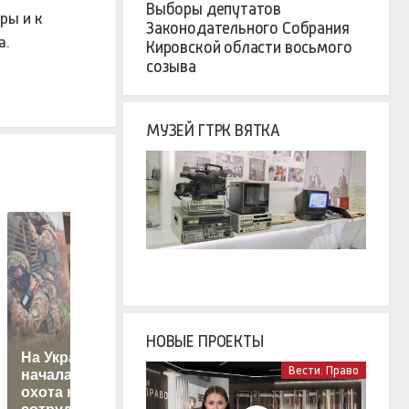
Выборы депутатов
ры и к
Законодательного Собрания
а.
Кировской области восьмого
созыва
МУЗЕЙ ГТРК ВЯТКА
НОВЫЕ ПРОЕКТЫ
На Украине
Трамп: Байден
Вести. Право
началась массовая
передал Украине
охота на
достаточно