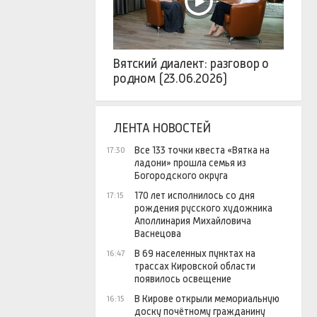
Вятский диалект: разговор о
родном (23.06.2026)
ЛЕНТА НОВОСТЕЙ
Все 133 точки квеста «Вятка на
17:30
ладони» прошла семья из
Богородского округа
170 лет исполнилось со дня
17:15
рождения русского художника
Аполлинария Михайловича
Васнецова
В 69 населенных пунктах на
16:47
трассах Кировской области
появилось освещение
В Кирове открыли мемориальную
16:15
доску почётному гражданину