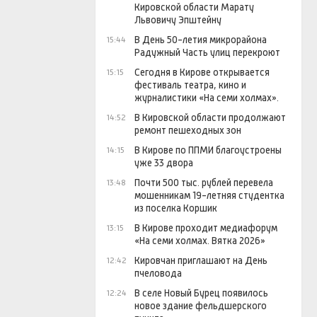
Кировской области Марату
Львовичу Эпштейну
В День 50-летия микрорайона
15:44
Радужный Часть улиц перекроют
Сегодня в Кирове открывается
15:15
фестиваль театра, кино и
журналистики «На семи холмах».
В Кировской области продолжают
14:52
ремонт пешеходных зон
В Кирове по ППМИ благоустроены
14:15
уже 33 двора
Почти 500 тыс. рублей перевела
13:48
мошенникам 19-летняя студентка
из поселка Коршик
В Кирове проходит медиафорум
13:15
«На семи холмах. Вятка 2026»
Кировчан приглашают на День
12:42
пчеловода
В селе Новый Бурец появилось
12:24
новое здание фельдшерского