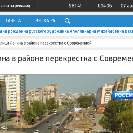
$
81.41
€
94.06
07 ав
аявка на рекламу
ГАЗЕТА
ВЯТКА 24
о дня рождения русского художника Аполлинария Михайловича Вас
лицу Ленина в районе перекрестка с Современной
на в районе перекрестка с Совреме