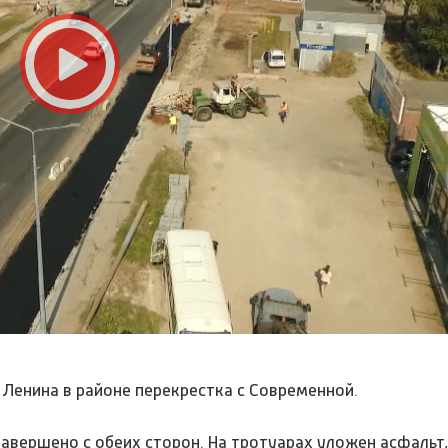
Ленина в районе перекрестка с Современной.
вершено с обеих сторон. На тротуарах уложен асфальт,