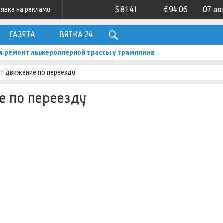
$
81.41
€
94.06
07 ав
аявка на рекламу
ГАЗЕТА
ВЯТКА 24
я ремонт лыжероллерной трассы у трамплина
т движение по переезду
е по переезду