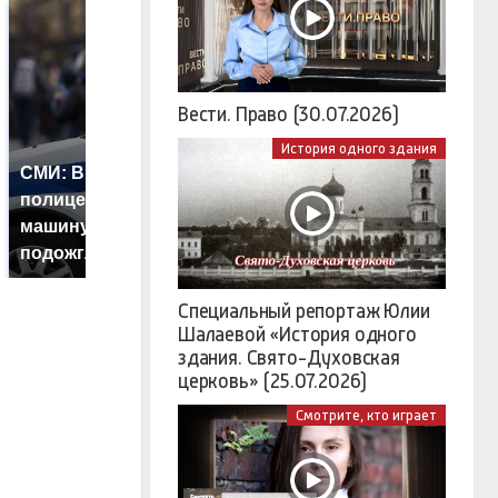
Вести. Право (30.07.2026)
История одного здания
СМИ: В Химках на
полицейскую
Где будет встреча
Т
машину напали и
президентов США и
н
подожгли.
России: Европа?
т
Специальный репортаж Юлии
Шалаевой «История одного
здания. Свято-Духовская
церковь» (25.07.2026)
Смотрите, кто играет