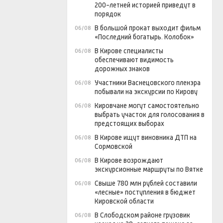
200-летней историей приведут в
порядок
В большой прокат выходит фильм
06/08
«Последний богатырь. Колобок»
В Кирове специалисты
06/08
обеспечивают видимость
дорожных знаков
Участники Васнецовского пленэра
06/08
побывали на экскурсии по Кирову
Кировчане могут самостоятельно
06/08
выбрать участок для голосования в
предстоящих выборах
В Кирове ищут виновника ДТП на
06/08
Сормовской
В Кирове возрождают
06/08
экскурсионные маршруты по Вятке
Свыше 780 млн рублей составили
06/08
«лесные» поступления в бюджет
Кировской области
В Слободском районе грузовик
06/08