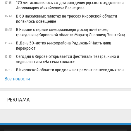
170 лет исполнилось со дня рождения русского художника
17:15
Аполлинария Михайловича Васнецова
В 69 населенных пунктах на трассах Кировской области
16:47
появилось освещение
В Кирове открыли мемориальную доску почётному
16:15
гражданину Кировской области Марату Львовичу Эпштейну
В День 50-летия микрорайона Радужный Часть улиц
15:44
перекроют
Сегодня в Кирове открывается фестиваль театра, кино и
15:15
журналистики «На семи холмах».
В Кировской области продолжают ремонт пешеходных зон
14:52
Все новости
РЕКЛАМА