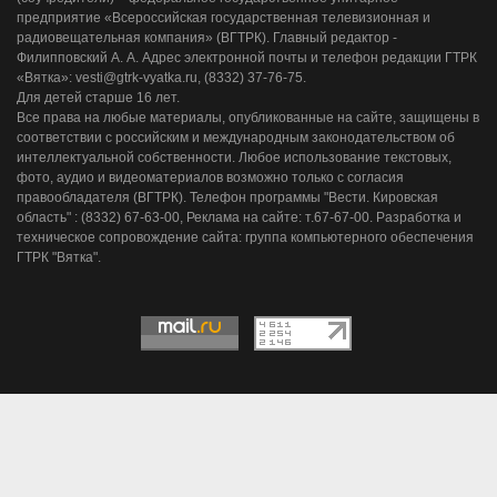
предприятие «Всероссийская государственная телевизионная и
радиовещательная компания» (ВГТРК). Главный редактор -
Филипповский А. А. Адрес электронной почты и телефон редакции ГТРК
«Вятка»: vesti@gtrk-vyatka.ru, (8332) 37-76-75.
Для детей старше 16 лет.
Все права на любые материалы, опубликованные на сайте, защищены в
соответствии с российским и международным законодательством об
интеллектуальной собственности. Любое использование текстовых,
фото, аудио и видеоматериалов возможно только с согласия
правообладателя (ВГТРК). Телефон программы "Вести. Кировская
область" : (8332) 67-63-00, Реклама на сайте: т.67-67-00. Разработка и
техническое сопровождение сайта: группа компьютерного обеспечения
ГТРК "Вятка".