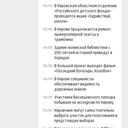
В Кировском областном отделении
06/08
«Российского детского фонда»
проводится акция «Здравствуй,
школа»
В Кирове продолжается ремонт
06/08
лыжероллерной трассы у
трамплина
Здание нолинской библиотеки с
06/08
200-летней историей приведут в
порядок
В большой прокат выходит фильм
06/08
«Последний богатырь. Колобок»
В Кирове специалисты
06/08
обеспечивают видимость
дорожных знаков
Участники Васнецовского пленэра
06/08
побывали на экскурсии по Кирову
Кировчане могут самостоятельно
06/08
выбрать участок для голосования в
предстоящих выборах