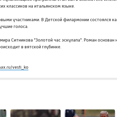
их классиков на итальянском языке.
выми участниками. В Детской филармонии состоялся кас
учшие голоса.
мира Ситникова "Золотой час эскулапа". Роман основан 
оисходит в вятской глубинке.
max.ru/vesti_ko