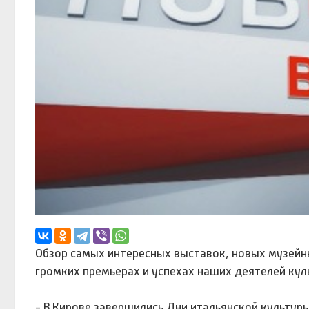
Обзор самых интересных выставок, новых музейны
громких премьерах и успехах наших деятелей кул
- В Кирове завершились Дни итальянской культуры