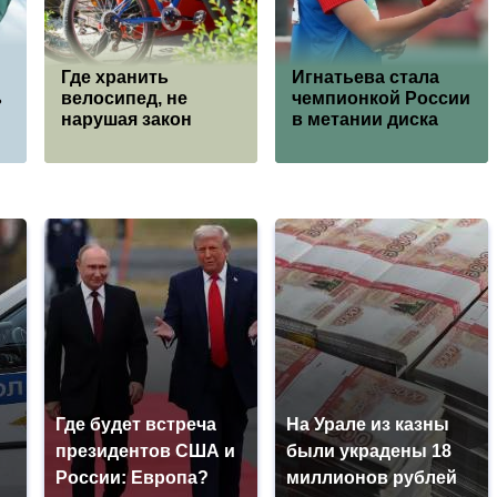
Где хранить
Игнатьева стала
ь
велосипед, не
чемпионкой России
нарушая закон
в метании диска
Где будет встреча
На Урале из казны
президентов США и
были украдены 18
России: Европа?
миллионов рублей