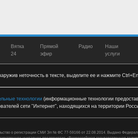
Вятка
Прямой
Радио
Наши
24
эфир
услуги
ружив неточность в тексте, выделите ее и нажмите Ctrl+Ent
ельные технологии
(информационные технологии предостав
вателей сети "Интернет", находящихся на территории Рос
ьство о регистрации СМИ Эл № ФС 77-59166 от 22.08.2014. Выдано Федерал