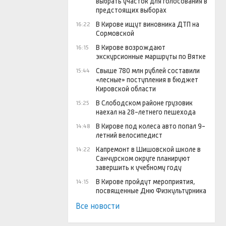
выбрать участок для голосования в
предстоящих выборах
В Кирове ищут виновника ДТП на
16:22
Сормовской
В Кирове возрождают
16:15
экскурсионные маршруты по Вятке
Свыше 780 млн рублей составили
15:44
«лесные» поступления в бюджет
Кировской области
В Слободском районе грузовик
15:25
наехал на 28-летнего пешехода
В Кирове под колеса авто попал 9-
14:48
летний велосипедист
Капремонт в Шишовской школе в
14:22
Санчурском округе планируют
завершить к учебному году
В Кирове пройдут мероприятия,
14:15
посвященные Дню Физкультурника
Все новости