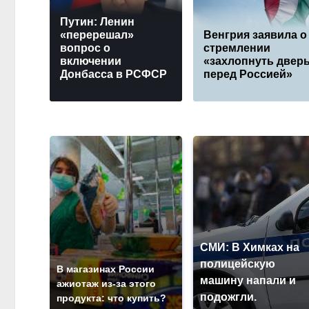
Путин: Ленин
«перерешал»
Венгрия заявила о
вопрос о
стремлении
включении
«захлопнуть двер
Донбасса в РСФСР
перед Россией»
СМИ: В Химках на
полицейскую
В магазинах России
машину напали и
ажиотаж из-за этого
подожгли.
продукта: что купить?