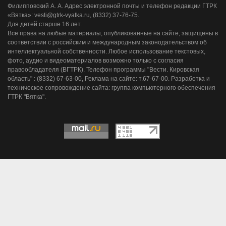
Филипповский А. А. Адрес электронной почты и телефон редакции ГТРК
«Вятка»: vesti@gtrk-vyatka.ru, (8332) 37-76-75.
Для детей старше 16 лет.
Все права на любые материалы, опубликованные на сайте, защищены в
соответствии с российским и международным законодательством об
интеллектуальной собственности. Любое использование текстовых,
фото, аудио и видеоматериалов возможно только с согласия
правообладателя (ВГТРК). Телефон программы "Вести. Кировская
область" : (8332) 67-63-00, Реклама на сайте: т.67-67-00. Разработка и
техническое сопровождение сайта: группа компьютерного обеспечения
ГТРК "Вятка".