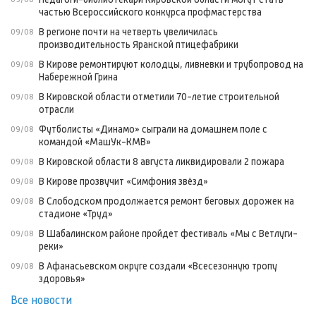
частью Всероссийского конкурса профмастерства
В регионе почти на четверть увеличилась
09/08
производительность Яранской птицефабрики
В Кирове ремонтируют колодцы, ливневки и трубопровод на
09/08
Набережной Грина
В Кировской области отметили 70-летие строительной
09/08
отрасли
Футболисты «Динамо» сыграли на домашнем поле с
09/08
командой «МашУк-КМВ»
В Кировской области 8 августа ликвидировали 2 пожара
09/08
В Кирове прозвучит «Симфония звёзд»
09/08
В Слободском продолжается ремонт беговых дорожек на
09/08
стадионе «Труд»
В Шабалинском районе пройдет фестиваль «Мы с Ветлуги-
09/08
реки»
В Афанасьевском округе создали «Всесезонную тропу
09/08
здоровья»
Все новости