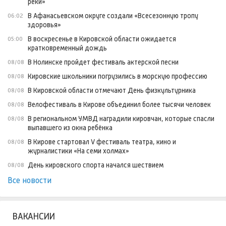
реки»
В Афанасьевском округе создали «Всесезонную тропу
06:02
здоровья»
В воскресенье в Кировской области ожидается
05:00
кратковременный дождь
В Нолинске пройдет фестиваль актерской песни
08/08
Кировские школьники погрузились в морскую профессию
08/08
В Кировской области отмечают День физкультурника
08/08
Велофестиваль в Кирове объединил более тысячи человек
08/08
В региональном УМВД наградили кировчан, которые спасли
08/08
выпавшего из окна ребёнка
В Кирове стартовал V фестиваль театра, кино и
08/08
журналистики «На семи холмах»
День кировского спорта начался шествием
08/08
Все новости
ВАКАНСИИ