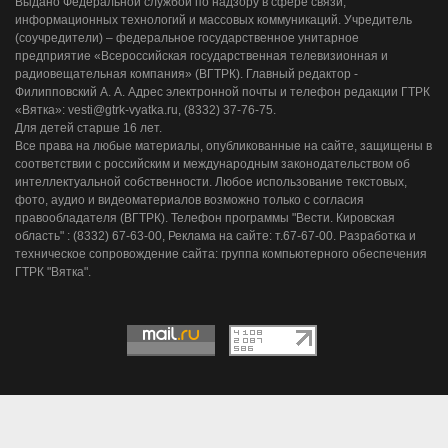
Выдано Федеральной службой по надзору в сфере связи,
информационных технологий и массовых коммуникаций. Учредитель
(соучредители) – федеральное государственное унитарное
предприятие «Всероссийская государственная телевизионная и
радиовещательная компания» (ВГТРК). Главный редактор -
Филипповский А. А. Адрес электронной почты и телефон редакции ГТРК
«Вятка»: vesti@gtrk-vyatka.ru, (8332) 37-76-75.
Для детей старше 16 лет.
Все права на любые материалы, опубликованные на сайте, защищены в
соответствии с российским и международным законодательством об
интеллектуальной собственности. Любое использование текстовых,
фото, аудио и видеоматериалов возможно только с согласия
правообладателя (ВГТРК). Телефон программы "Вести. Кировская
область" : (8332) 67-63-00, Реклама на сайте: т.67-67-00. Разработка и
техническое сопровождение сайта: группа компьютерного обеспечения
ГТРК "Вятка".