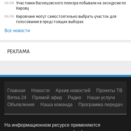
Участники Васнецовского пленэра побывали на экскурсии по
06/08
Кирову
Кировчане могут самостоятельно выбрать участок для
06/08
голосования в предстоящих выборах
Все новости
РЕКЛАМА
Главная
Новости
Архив новостей
Проекты ТВ
Вятка 24
Прямой эфир
Радио
Наши услуги
Объявления
Наша команда
Программа передач
На информационном ресурсе применяются