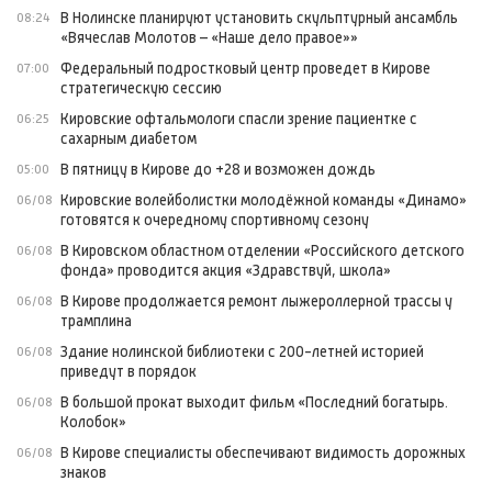
В Нолинске планируют установить скульптурный ансамбль
08:24
«Вячеслав Молотов – «Наше дело правое»»
Федеральный подростковый центр проведет в Кирове
07:00
стратегическую сессию
Кировские офтальмологи спасли зрение пациентке с
06:25
сахарным диабетом
В пятницу в Кирове до +28 и возможен дождь
05:00
Кировские волейболистки молодёжной команды «Динамо»
06/08
готовятся к очередному спортивному сезону
В Кировском областном отделении «Российского детского
06/08
фонда» проводится акция «Здравствуй, школа»
В Кирове продолжается ремонт лыжероллерной трассы у
06/08
трамплина
Здание нолинской библиотеки с 200-летней историей
06/08
приведут в порядок
В большой прокат выходит фильм «Последний богатырь.
06/08
Колобок»
В Кирове специалисты обеспечивают видимость дорожных
06/08
знаков