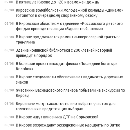
В пятницу в Кирове до +28 и возможен дождь
05:00
Кировские волейболистки молодёжной команды «Динамо»
06/08
готовятся к очередному спортивному сезону
В Кировском областном отделении «Российского детского
06/08
фонда» проводится акция «Здравствуй, школа»
В Кирове продолжается ремонт лыжероллерной трассы у
06/08
трамплина
Здание нолинской библиотеки с 200-летней историей
06/08
приведут в порядок
В большой прокат выходит фильм «Последний богатырь.
06/08
Колобок»
В Кирове специалисты обеспечивают видимость дорожных
06/08
знаков
Участники Васнецовского пленэра побывали на экскурсии по
06/08
Кирову
Кировчане могут самостоятельно выбрать участок для
06/08
голосования в предстоящих выборах
В Кирове ищут виновника ДТП на Сормовской
06/08
В Кирове возрождают экскурсионные маршруты по Вятке
06/08