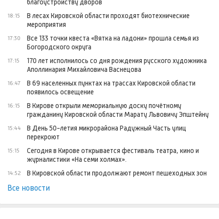
благоустройству дворов
В лесах Кировской области проходят биотехнические
18:15
мероприятия
Все 133 точки квеста «Вятка на ладони» прошла семья из
17:30
Богородского округа
170 лет исполнилось со дня рождения русского художника
17:15
Аполлинария Михайловича Васнецова
В 69 населенных пунктах на трассах Кировской области
16:47
появилось освещение
В Кирове открыли мемориальную доску почётному
16:15
гражданину Кировской области Марату Львовичу Эпштейну
В День 50-летия микрорайона Радужный Часть улиц
15:44
перекроют
Сегодня в Кирове открывается фестиваль театра, кино и
15:15
журналистики «На семи холмах».
В Кировской области продолжают ремонт пешеходных зон
14:52
Все новости