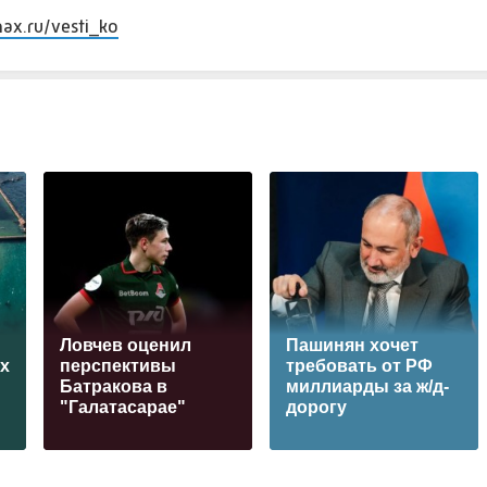
max.ru/vesti_ko
Ловчев оценил
Пашинян хочет
ах
перспективы
требовать от РФ
Батракова в
миллиарды за ж/д-
"Галатасарае"
дорогу