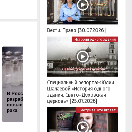
Вести. Право (30.07.2026)
История одного здания
Специальный репортаж Юлии
Диетолог
Шалаевой «История одного
В России
перечислила
П
здания. Свято-Духовская
разработают 3
утренние
г
церковь» (25.07.2026)
новые вакцины от
последствия
рака
плотного ужина
Смотрите, кто играет