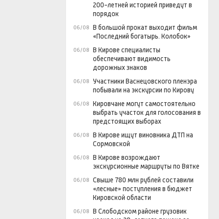
200-летней историей приведут в
порядок
В большой прокат выходит фильм
06/08
«Последний богатырь. Колобок»
В Кирове специалисты
06/08
обеспечивают видимость
дорожных знаков
Участники Васнецовского пленэра
06/08
побывали на экскурсии по Кирову
Кировчане могут самостоятельно
06/08
выбрать участок для голосования в
предстоящих выборах
В Кирове ищут виновника ДТП на
06/08
Сормовской
В Кирове возрождают
06/08
экскурсионные маршруты по Вятке
Свыше 780 млн рублей составили
06/08
«лесные» поступления в бюджет
Кировской области
В Слободском районе грузовик
06/08