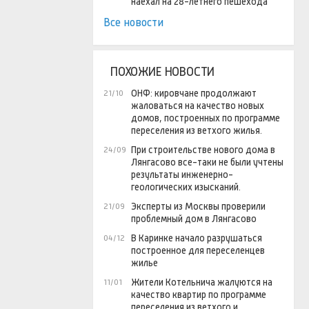
наехал на 28-летнего пешехода
Все новости
ПОХОЖИЕ НОВОСТИ
ОНФ: кировчане продолжают
21/10
жаловаться на качество новых
домов, построенных по программе
переселения из ветхого жилья.
При строительстве нового дома в
24/09
Лянгасово все-таки не были учтены
результаты инженерно-
геологических изысканий.
Эксперты из Москвы проверили
21/09
проблемный дом в Лянгасово
В Каринке начало разрушаться
04/12
построенное для переселенцев
жилье
Жители Котельнича жалуются на
11/01
качество квартир по программе
переселения из ветхого и