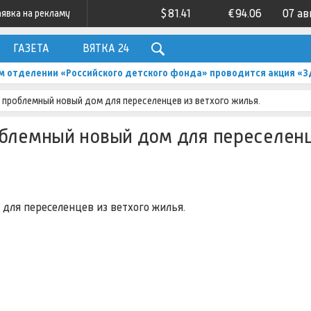
$
81.41
€
94.06
07 ав
аявка на рекламу
ГАЗЕТА
ВЯТКА 24
м отделении «Российского детского фонда» проводится акция «З
 проблемный новый дом для переселенцев из ветхого жилья.
облемный новый дом для переселенц