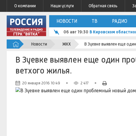
О компании
Наши услуги
Обратная связь
З
НОВОСТИ
ТВ
РАДИО
06 авг 19:30
В Кировском областно
Новости
ЖКХ
В Зуевке выявлен еще один
В Зуевке выявлен еще один пр
ветхого жилья.
20 января 2016 10:49
2 417