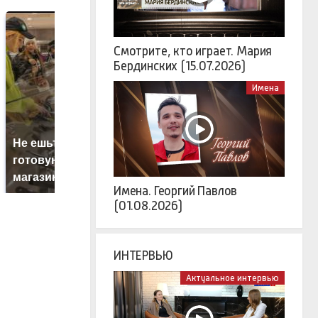
Смотрите, кто играет. Мария
Бердинских (15.07.2026)
Имена
Не ешьте эту
В ОАЭ произошло
В
готовую еду из
жестокое убийство
п
магазина: список
криптомиллионера
К
Имена. Георгий Павлов
(01.08.2026)
ИНТЕРВЬЮ
Актуальное интервью