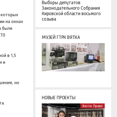
Выборы депутатов
Законодательного Собрания
Кировской области восьмого
а которых
созыва
ии на окнах
а были
 70
МУЗЕЙ ГТРК ВЯТКА
ой в 1,5
и и
шения, но
НОВЫЕ ПРОЕКТЫ
та.
Вести. Право