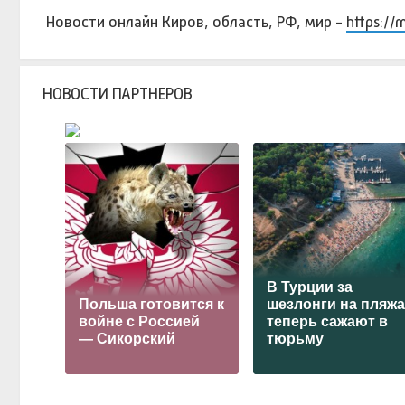
Новости онлайн Киров, область, РФ, мир -
https://
НОВОСТИ ПАРТНЕРОВ
В Турции за
Польша готовится к
шезлонги на пляж
войне с Россией
теперь сажают в
— Сикорский
тюрьму