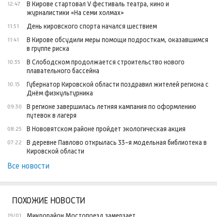
В Кирове стартовал V фестиваль театра, кино и
12:47
журналистики «На семи холмах»
День кировского спорта начался шествием
11:51
В Кирове обсудили меры помощи подросткам, оказавшимся
11:41
в группе риска
В Слободском продолжается строительство нового
10:35
плавательного бассейна
Губернатор Кировской области поздравил жителей региона с
10:15
Днём физкультурника
В регионе завершилась летняя кампания по оформлению
09:30
путевок в лагеря
В Нововятском районе пройдет экологическая акция
08:25
В деревне Павлово открылась 33-я модельная библиотека в
07:22
Кировской области
Все новости
ПОХОЖИЕ НОВОСТИ
Микрорайон Мостопоезд замерзает
19/01