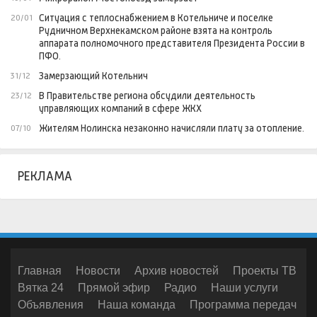
Ситуация с теплоснабжением в Котельниче и поселке
20/01
Рудничном Верхнекамском районе взята на контроль
аппарата полномочного представителя Президента России в
ПФО.
Замерзающий Котельнич
31/12
В Правительстве региона обсудили деятельность
23/12
управляющих компаний в сфере ЖКХ
Жителям Нолинска незаконно начисляли плату за отопление.
07/10
РЕКЛАМА
Главная
Новости
Архив новостей
Проекты ТВ
Вятка 24
Прямой эфир
Радио
Наши услуги
Объявления
Наша команда
Программа передач