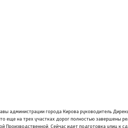
лавы администрации города Кирова руководитель Дирек
то еще на трех участках дорог полностью завершены р
ой Производственной. Сейчас идет подготовка улиц к сд