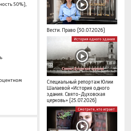
ность 50%),
Вести. Право (30.07.2026)
История одного здания
ь
роцентном
Специальный репортаж Юлии
Шалаевой «История одного
здания. Свято-Духовская
церковь» (25.07.2026)
Смотрите, кто играет