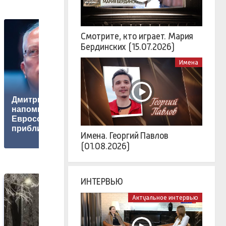
Смотрите, кто играет. Мария
Бердинских (15.07.2026)
Имена
Финляндия
Дмитриев
продолжает
напомнил
заваливать Россию
Евросоюзу, что
товарами вопреки
приближается
санкциям
Имена. Георгий Павлов
(01.08.2026)
ИНТЕРВЬЮ
Актуальное интервью