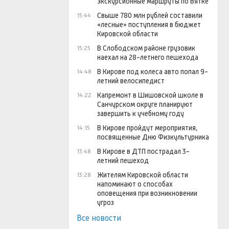
экскурсионные маршруты по Вятке
Свыше 780 млн рублей составили
15:44
«лесные» поступления в бюджет
Кировской области
В Слободском районе грузовик
15:25
наехал на 28-летнего пешехода
В Кирове под колеса авто попал 9-
14:48
летний велосипедист
Капремонт в Шишовской школе в
14:22
Санчурском округе планируют
завершить к учебному году
В Кирове пройдут мероприятия,
14:15
посвященные Дню Физкультурника
В Кирове в ДТП пострадал 3-
13:48
летний пешеход
Жителям Кировской области
13:28
напоминают о способах
оповещения при возникновении
угроз
Все новости