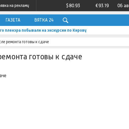
$
80.93
€
93.19
06 а
аявка на рекламу
ГАЗЕТА
ВЯТКА 24
го пленэра побывали на экскурсии по Кирову
сле ремонта готовы к сдаче
ремонта готовы к сдаче