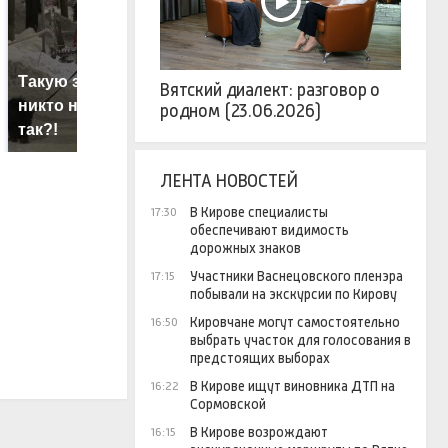
Такую зиму в России
Не ешьте эту
В
Вятский диалект: разговор о
никто не ждал: как
готовую еду из
ж
родном (23.06.2026)
так?!
магазина: список
к
ЛЕНТА НОВОСТЕЙ
В Кирове специалисты
17:30
обеспечивают видимость
дорожных знаков
Участники Васнецовского пленэра
17:15
побывали на экскурсии по Кирову
Кировчане могут самостоятельно
16:50
выбрать участок для голосования в
предстоящих выборах
В Кирове ищут виновника ДТП на
16:22
Сормовской
В Кирове возрождают
16:15