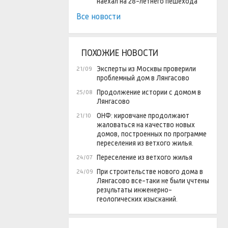
наехал на 28-летнего пешехода
Все новости
ПОХОЖИЕ НОВОСТИ
Эксперты из Москвы проверили
21/09
проблемный дом в Лянгасово
Продолжение истории с домом в
25/08
Лянгасово
ОНФ: кировчане продолжают
21/10
жаловаться на качество новых
домов, построенных по программе
переселения из ветхого жилья.
Переселение из ветхого жилья
24/07
При строительстве нового дома в
24/09
Лянгасово все-таки не были учтены
результаты инженерно-
геологических изысканий.