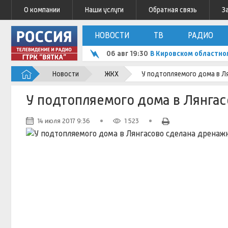
О компании
Наши услуги
Обратная связь
З
НОВОСТИ
ТВ
РАДИО
06 авг 19:30
В Кировском областно
Новости
ЖКХ
У подтопляемого дома в Л
У подтопляемого дома в Лянгас
14 июля 2017 9:36
1 523