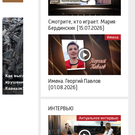
Смотрите, кто играет. Мария
Бердинских (15.07.2026)
Имена
На Урале из казны
Н
Как выглядит место
были украдены 18
г
Имена. Георгий Павлов
крушение вертолета на
(01.08.2026)
миллионов рублей
м
Кавказе: смотреть
ИНТЕРВЬЮ
Актуальное интервью