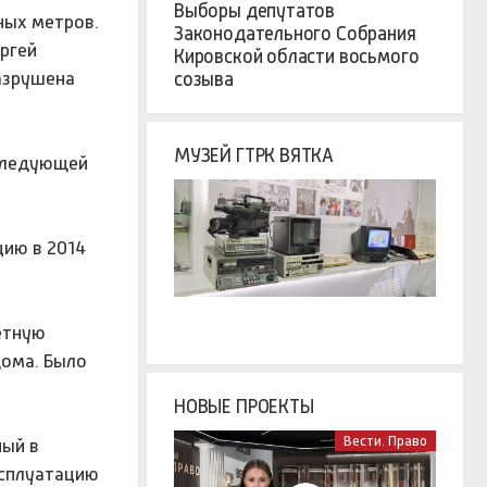
Выборы депутатов
ных метров.
Законодательного Собрания
ргей
Кировской области восьмого
азрушена
созыва
МУЗЕЙ ГТРК ВЯТКА
 следующей
цию в 2014
етную
дома. Было
НОВЫЕ ПРОЕКТЫ
Вести. Право
ный в
ксплуатацию