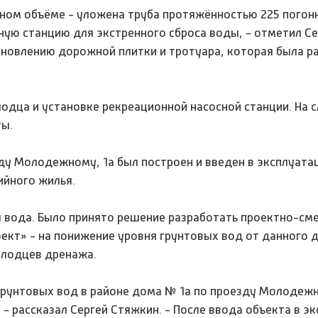
лном объёме - уложена труба протяжённостью 225 погон
ую станцию для экстренного сброса воды, - отметил Се
ановлению дорожной плитки и тротуара, которая была р
лодца и установке рекреационной насосной станции. На
ты.
у Молодежному, 1а был построен и введен в эксплуата
ийного жилья.
ая вода. Было принято решение разработать проектно-см
кт» - на понижение уровня грунтовых вод от данного 
олодцев дренажа.
 грунтовых вод в районе дома № 1а по проезду Молодеж
 - рассказал Сергей Стяжкин. - После ввода объекта в э