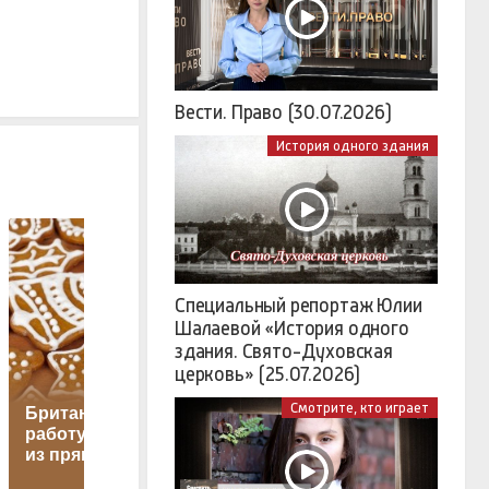
Вести. Право (30.07.2026)
История одного здания
Специальный репортаж Юлии
Шалаевой «История одного
здания. Свято-Духовская
церковь» (25.07.2026)
Немецкий завод
Смотрите, кто играет
Британка бросила
дронов назвали
работу ради замков
законной целью
из пряников
для ВС России