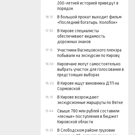
200-летней историей приведут в
порядок
В большой прокат выходит фильм
18:15
«Последний богатырь. Колобок»
В Кирове специалисты
17:30
обеспечивают видимость
дорожных знаков
Участники Васнецовского пленэра
17:15
побывали на экскурсии по Кирову
Кировчане могут самостоятельно
16:50
выбрать участок для голосования в
предстоящих выборах
В Кирове ищут виновника ДТП на
16:22
Сормовской
В Кирове возрождают
16:15
экскурсионные маршруты по Вятке
Свыше 780 млн рублей составили
15:44
«лесные» поступления в бюджет
Кировской области
В Слободском районе грузовик
15:25