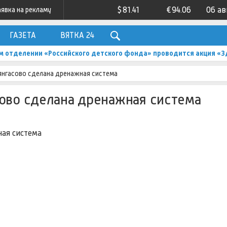
$
81.41
€
94.06
06 ав
аявка на рекламу
ГАЗЕТА
ВЯТКА 24
м отделении «Российского детского фонда» проводится акция «З
янгасово сделана дренажная система
ово сделана дренажная система