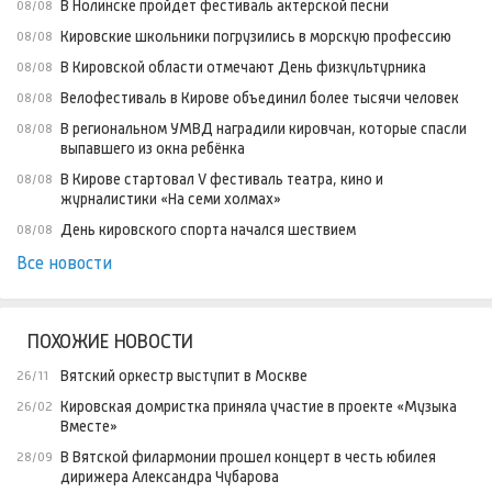
В Нолинске пройдет фестиваль актерской песни
08/08
Кировские школьники погрузились в морскую профессию
08/08
В Кировской области отмечают День физкультурника
08/08
Велофестиваль в Кирове объединил более тысячи человек
08/08
В региональном УМВД наградили кировчан, которые спасли
08/08
выпавшего из окна ребёнка
В Кирове стартовал V фестиваль театра, кино и
08/08
журналистики «На семи холмах»
День кировского спорта начался шествием
08/08
Все новости
ПОХОЖИЕ НОВОСТИ
Вятский оркестр выступит в Москве
26/11
Кировская домристка приняла участие в проекте «Музыка
26/02
Вместе»
В Вятской филармонии прошел концерт в честь юбилея
28/09
дирижера Александра Чубарова